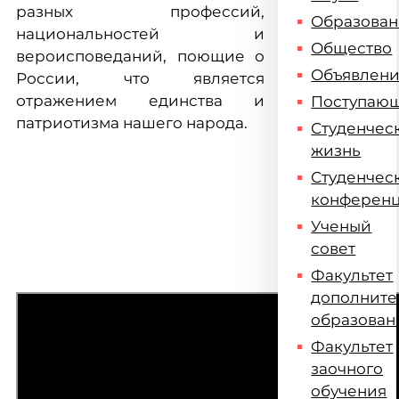
разных профессий,
Образова
национальностей и
Общество
вероисповеданий, поющие о
Объявлен
России, что является
отражением единства и
Поступаю
патриотизма нашего народа.
Студенчес
жизнь
Студенчес
конферен
Ученый
совет
Факультет
дополните
образован
Факультет
заочного
обучения