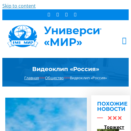
Skip to content
АБИТУРИЕНТУ
Видеоклип «Россия»
СТУДЕНТУ
Главная
×××
Общество
×××
Видеоклип «Россия»
ДОПОБРАЗОВАНИЕ
ОБ УНИВЕРСИТЕТЕ
НОВОСТИ
ПОХОЖИЕ
КОНТАКТЫ
НОВОСТИ
РЕЗУЛЬТАТ ПОИСКА:
Торжестве