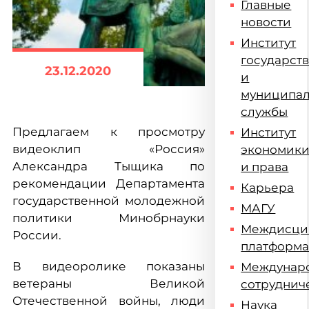
Главные
новости
Институт
государст
23.12.2020
и
муниципа
службы
Предлагаем к просмотру
Институт
видеоклип «Россия»
экономик
Александра Тыщика по
и права
рекомендации Департамента
Карьера
государственной молодежной
МАГУ
политики Минобрнауки
Междисци
России.
платформ
В видеоролике показаны
Междунар
ветераны Великой
сотруднич
Отечественной войны, люди
Наука