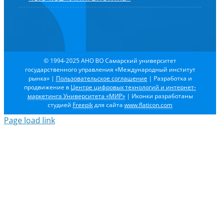
© 1994-2025 АНО ВО Самарский университет
государственного управления «Международный институт
рынка»
|
Пользовательское соглашение
| Разработка и
продвижение в
Центре цифровых технологий и интернет-
маркетинга Университета «МИР»
| Иконки разработаны
студией
Freepik
для сайта
www.flaticon.com
Page load link