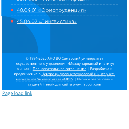
40.04.01 «Юриспруденция»
45.04.02 «Лингвистика»
© 1994-2025 АНО ВО Самарский университет
государственного управления «Международный институт
рынка»
|
Пользовательское соглашение
| Разработка и
продвижение в
Центре цифровых технологий и интернет-
маркетинга Университета «МИР»
| Иконки разработаны
студией
Freepik
для сайта
www.flaticon.com
Page load link