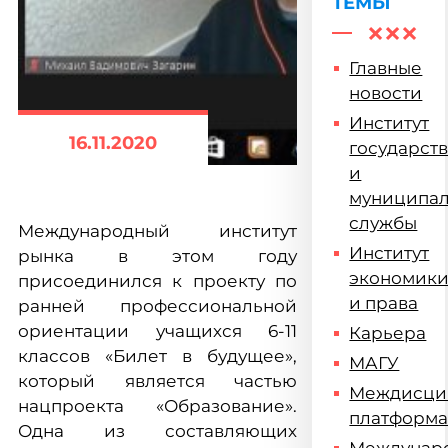
ТЕМЫ
Главные
новости
Институт
16.11.2020
государст
и
муниципа
службы
Международный институт
Институт
рынка в этом году
экономик
присоединился к проекту по
и права
ранней профессиональной
ориентации учащихся 6-11
Карьера
классов «Билет в будущее»,
МАГУ
который является частью
Междисци
нацпроекта «Образование».
платформ
Одна из составляющих