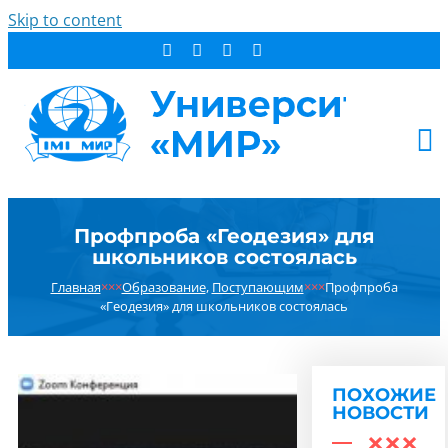
Skip to content
АБИТУРИЕНТУ
Профпроба «Геодезия» для
СТУДЕНТУ
школьников состоялась
ДОПОБРАЗОВАНИЕ
Главная
×××
Образование
,
Поступающим
×××
Профпроба
ОБ УНИВЕРСИТЕТЕ
«Геодезия» для школьников состоялась
НОВОСТИ
КОНТАКТЫ
ПОХОЖИЕ
РЕЗУЛЬТАТ ПОИСКА:
НОВОСТИ