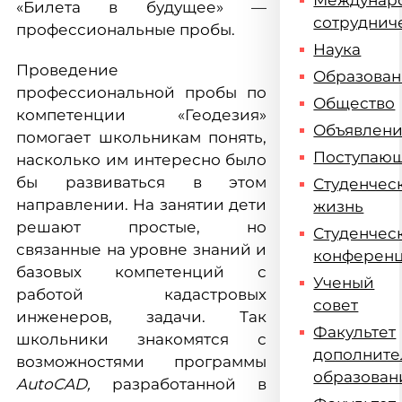
Междунар
«Билета в будущее» —
сотруднич
профессиональные пробы.
Наука
Проведение
Образова
профессиональной пробы по
Общество
компетенции «Геодезия»
Объявлен
помогает школьникам понять,
Поступаю
насколько им интересно было
бы развиваться в этом
Студенчес
направлении. На занятии дети
жизнь
решают простые, но
Студенчес
связанные на уровне знаний и
конферен
базовых компетенций с
Ученый
работой кадастровых
совет
инженеров, задачи. Так
Факультет
школьники знакомятся с
дополните
возможностями программы
образован
AutoCAD,
разработанной в