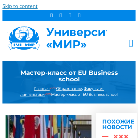
Skip to content
АБИТУРИЕНТУ
Мастер-класс от EU Business
СТУДЕНТУ
school
ДОПОБРАЗОВАНИЕ
Главная
×××
Образование
,
Факультет
ОБ УНИВЕРСИТЕТЕ
лингвистики
×××
Мастер-класс от EU Business school
НОВОСТИ
КОНТАКТЫ
ПОХОЖИЕ
РЕЗУЛЬТАТ ПОИСКА:
НОВОСТИ