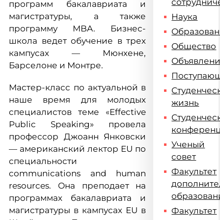
сотруднич
программ бакалавриата и
магистратуры, а также
Наука
программу MBA. Бизнес-
Образова
школа ведет обучение в трех
Общество
кампусах — Мюнхене,
Объявлен
Барселоне и Монтре.
Поступаю
Мастер-класс по актуальной в
Студенчес
наше время для молодых
жизнь
специалистов теме «Effective
Студенчес
Public Speaking» провела
конферен
профессор Джоанн Янковски
Ученый
— американский лектор EU по
совет
специальности
Факультет
communications and human
дополните
resources. Она преподает на
образован
программах бакалавриата и
магистратуры в кампусах ЕU в
Факультет