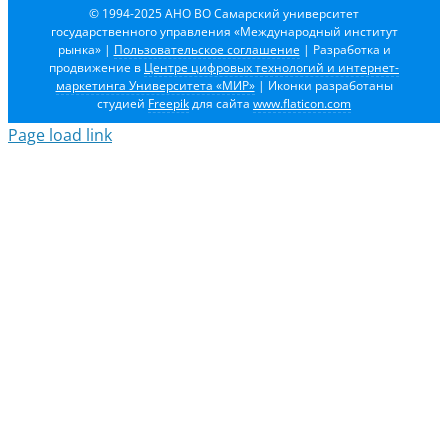
© 1994-2025 АНО ВО Самарский университет
государственного управления «Международный институт
рынка»
|
Пользовательское соглашение
| Разработка и
продвижение в
Центре цифровых технологий и интернет-
маркетинга Университета «МИР»
| Иконки разработаны
студией
Freepik
для сайта
www.flaticon.com
Page load link