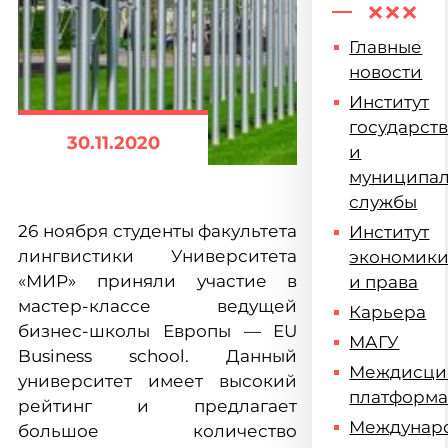
Главные
новости
Институт
государст
30.11.2020
и
муниципа
службы
26 ноября студенты факультета
Институт
лингвистики Университета
экономик
«МИР» приняли участие в
и права
мастер-классе ведущей
Карьера
бизнес-школы Европы — EU
МАГУ
Business school. Данный
Междисци
университет имеет высокий
платформ
рейтинг и предлагает
Междунар
большое количество