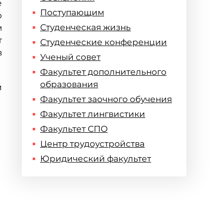
е
Поступающим
о
Студенческая жизнь
м
т
Студенческие конференции
в
Ученый совет
Факультет дополнительного
образования
й
Факультет заочного обучения
Факультет лингвистики
Факультет СПО
Центр трудоустройства
Юридический факультет