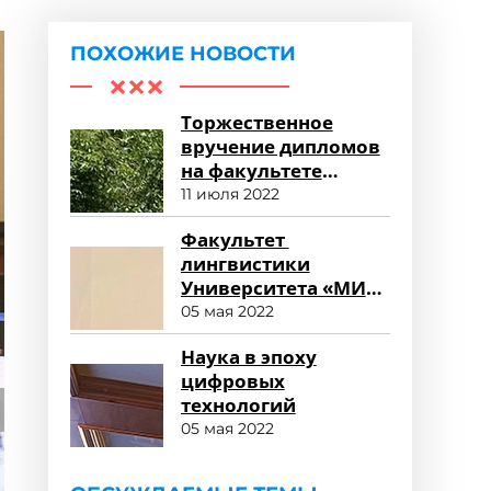
ПОХОЖИЕ НОВОСТИ
Торжественное
вручение дипломов
на факультете
среднего
11 июля 2022
профессионального
Факультет
образования
лингвистики
Университета «МИР»
глазами
05 мая 2022
работодателя
Наука в эпоху
цифровых
технологий
05 мая 2022