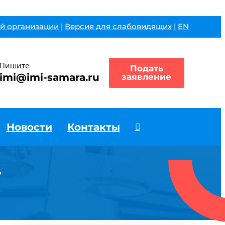
й организации
|
Версия для слабовидящих
|
EN
Пишите
Подать
imi@imi-samara.ru
заявление
Новости
Контакты
т