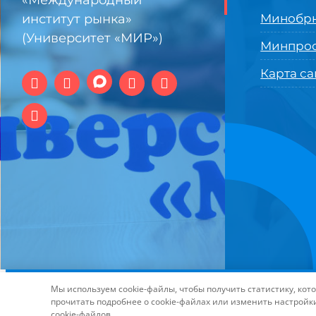
«Международный
институт рынка»
Минобрн
(Университет «МИР»)
Минпро
Карта са
© 1994-2025 АНО ВО Самарский университет государстве
Мы используем cookie-файлы, чтобы получить статистику, ко
технологий и интернет
прочитать подробнее о cookie-файлах или изменить настройк
cookie-файлов.