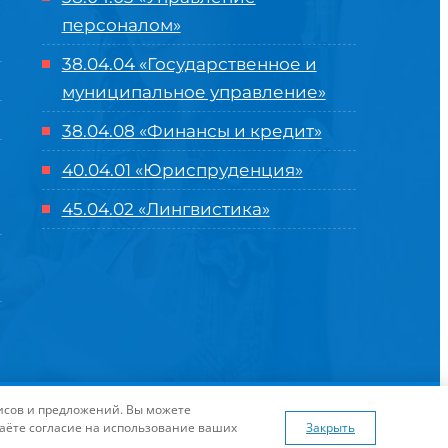
персоналом»
38.04.04 «Государственное и
муниципальное управление»
38.04.08 «Финансы и кредит»
40.04.01 «Юриспруденция»
45.04.02 «Лингвистика»
оглашение
| Разработка и продвижение в
Центре цифровых
висов и предложений. Вы можете
я сайта
www.flaticon.com
даёте согласие на использование ваших
Закрыть