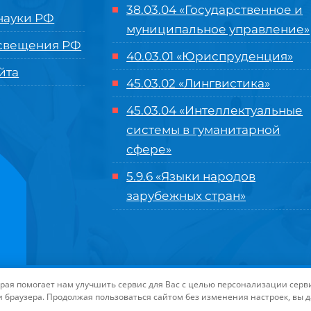
38.03.04 «Государственное и
ауки РФ
муниципальное управление»
свещения РФ
40.03.01 «Юриспруденция»
йта
45.03.02 «Лингвистика»
45.03.04 «
Интеллектуальные
системы в гуманитарной
сфере
»
5.9.6 «Языки народов
зарубежных стран»
нного управления «Международный институт рынка»
|
Пользовательское с
торая помогает нам улучшить сервис для Вас с целью персонализации сер
-маркетинга Университета «МИР»
| Иконки разработаны студией
Freepik
дл
и браузера. Продолжая пользоваться сайтом без изменения настроек, вы 