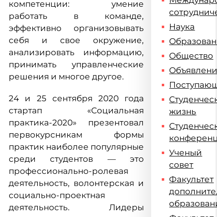
Междунар
компетенции: умение
сотруднич
работать в команде,
Наука
эффективно организовывать
себя и свое окружение,
Образова
анализировать информацию,
Общество
принимать управленческие
Объявлен
решения и многое другое.
Поступаю
24 и 25 сентября 2020 года
Студенчес
стартап «Социальная
жизнь
практика-2020» презентовал
Студенчес
первокурсникам формы
конферен
практик наиболее популярные
Ученый
среди студентов — это
совет
профессионально-ролевая
Факультет
деятельность, волонтерская и
дополните
социально-проектная
образован
деятельность. Лидеры