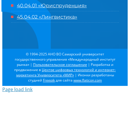
40.04.01 «Юриспруденция»
45.04.02 «Лингвистика»
© 1994-2025 АНО ВО Самарский университет
государственного управления «Международный институт
рынка»
|
Пользовательское соглашение
| Разработка и
продвижение в
Центре цифровых технологий и интернет-
маркетинга Университета «МИР»
| Иконки разработаны
студией
Freepik
для сайта
www.flaticon.com
Page load link