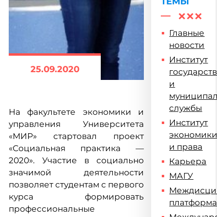
ТЕМЫ
Главные
новости
Институт
25.09.2020
государст
и
муниципа
службы
На факультете экономики и
Институт
управления Университета
экономик
«МИР» стартовал проект
и права
«Социальная практика —
2020». Участие в социально
Карьера
значимой деятельности
МАГУ
позволяет студентам с первого
Междисци
курса формировать
платформ
профессиональные