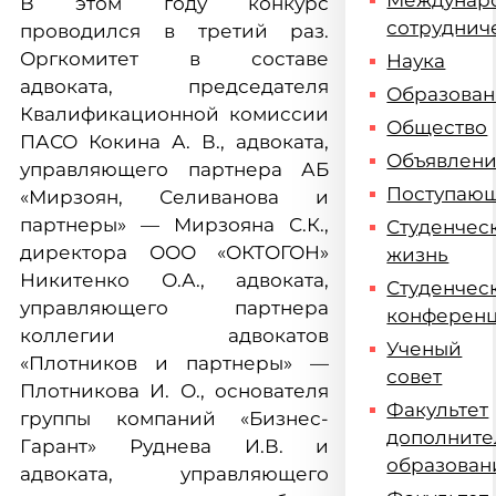
Междунар
В этом году конкурс
сотруднич
проводился в третий раз.
Оргкомитет в составе
Наука
адвоката, председателя
Образова
Квалификационной комиссии
Общество
ПАСО Кокина А. В., адвоката,
Объявлен
управляющего партнера АБ
Поступаю
«Мирзоян, Селиванова и
партнеры» — Мирзояна С.К.,
Студенчес
директора ООО «ОКТОГОН»
жизнь
Никитенко О.А., адвоката,
Студенчес
управляющего партнера
конферен
коллегии адвокатов
Ученый
«Плотников и партнеры» —
совет
Плотникова И. О., основателя
Факультет
группы компаний «Бизнес-
дополните
Гарант» Руднева И.В. и
образован
адвоката, управляющего