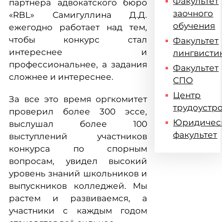
Факультет
партнера адвокатского бюро
заочного
«RBL» Самигуллина Д.Д.
обучения
ежегодно работает над тем,
чтобы конкурс стал
Факультет
интереснее и
лингвисти
профессиональнее, а задания
Факультет
сложнее и интереснее.
СПО
Центр
За все это время оргкомитет
трудоустр
проверил более 300 эссе,
Юридичес
выслушал более 100
факультет
выступлений участников
конкурса по спорным
вопросам, увидел высокий
уровень знаний школьников и
выпускников колледжей. Мы
растем и развиваемся, а
участники с каждым годом