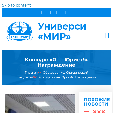
Skip to content
АБИТУРИЕНТУ
Конкурс «Я — Юрист!».
СТУДЕНТУ
Награждение
ДОПОБРАЗОВАНИЕ
Главная
×××
Образование
,
Юридический
ОБ УНИВЕРСИТЕТЕ
факультет
×××
Конкурс «Я — Юрист!». Награждение
НОВОСТИ
КОНТАКТЫ
ПОХОЖИЕ
РЕЗУЛЬТАТ ПОИСКА:
НОВОСТИ