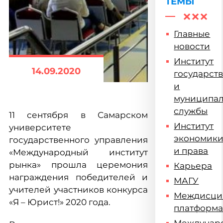
ТЕМЫ
Главные
новости
Институт
14.09.2020
государст
и
муниципа
службы
11 сентября в Самарском
Институт
университете
экономик
государственного управления
и права
«Международный институт
рынка» прошла церемония
Карьера
награждения победителей и
МАГУ
учителей участников конкурса
Междисци
«Я – Юрист!» 2020 года.
платформ