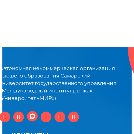
Автономная некоммерческая организация
высшего образования Самарский
университет государственного управления
«Международный институт рынка»
(Университет «МИР»)