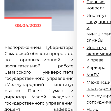
Главные
новости
Институт
государст
08.04.2020
и
муниципа
службы
Распоряжением Губернатора
Институт
Самарской области проректор
экономик
по организационной и
и права
воспитательной работе
Карьера
Самарского университета
МАГУ
государственного управления
Междисци
«Международный институт
платформ
рынка» Павел Чумак и
Междунар
директор Малой академии
сотруднич
государственного управления,
доцент кафедры
Наука