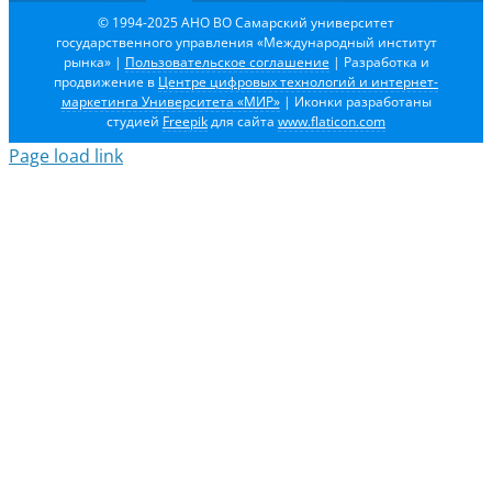
© 1994-2025 АНО ВО Самарский университет
государственного управления «Международный институт
рынка»
|
Пользовательское соглашение
| Разработка и
продвижение в
Центре цифровых технологий и интернет-
маркетинга Университета «МИР»
| Иконки разработаны
студией
Freepik
для сайта
www.flaticon.com
Page load link