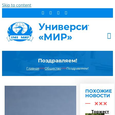
Skip to content
АБИТУРИЕНТУ
Поздравляем!
СТУДЕНТУ
Главная
×××
Общество
×××
Поздравляем!
ДОПОБРАЗОВАНИЕ
ОБ УНИВЕРСИТЕТЕ
НОВОСТИ
ПОХОЖИЕ
КОНТАКТЫ
НОВОСТИ
РЕЗУЛЬТАТ ПОИСКА:
Торжестве