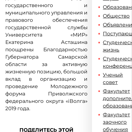
государственного и
Образова
муниципального управления и
Общество
правового обеспечения
Объявлен
государственной службы
Поступаю
Университета «МИР»
Екатерина Асташина
Студенчес
поощрены Благодарностью
жизнь
Губернатора Самарской
Студенчес
области за активную
конферен
жизненную позицию, большой
Ученый
вклад в организацию и
совет
проведение Молодежного
Факультет
форума Приволжского
дополните
федерального округа «iВолга»
образован
2019 года.
Факультет
заочного
обучения
ПОДЕЛИТЕСЬ ЭТОЙ