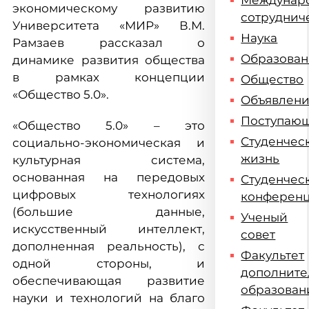
Междунар
экономическому развитию
сотруднич
Университета «МИР» В.М.
Наука
Рамзаев рассказал о
Образова
динамике развития общества
в рамках концепции
Общество
«Общество 5.0».
Объявлен
Поступаю
«Общество 5.0» – это
Студенчес
социально-экономическая и
жизнь
культурная система,
основанная на передовых
Студенчес
цифровых технологиях
конферен
(большие данные,
Ученый
искусственный интеллект,
совет
дополненная реальность), с
Факультет
одной стороны, и
дополните
обеспечивающая развитие
образован
науки и технологий на благо