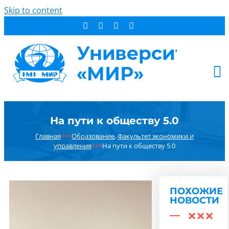
Skip to content
АБИТУРИЕНТУ
На пути к обществу 5.0
СТУДЕНТУ
Главная
×××
Образование
,
Факультет экономики и
ДОПОБРАЗОВАНИЕ
управления
×××
На пути к обществу 5.0
ОБ УНИВЕРСИТЕТЕ
НОВОСТИ
КОНТАКТЫ
ПОХОЖИЕ
НОВОСТИ
РЕЗУЛЬТАТ ПОИСКА: