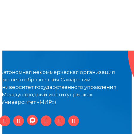
Автономная некоммерческая организация
высшего образования Самарский
университет государственного управления
«Международный институт рынка»
(Университет «МИР»)