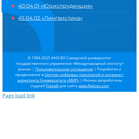
40.04.01 «Юриспруденция»
45.04.02 «Лингвистика»
© 1994-2025 АНО ВО Самарский университет
государственного управления «Международный институт
рынка»
|
Пользовательское соглашение
| Разработка и
продвижение в
Центре цифровых технологий и интернет-
маркетинга Университета «МИР»
| Иконки разработаны
студией
Freepik
для сайта
www.flaticon.com
Page load link