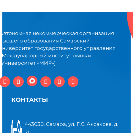
Автономная некоммерческая организация
высшего образования Самарский
университет государственного управления
«Международный институт рынка»
(Университет «МИР»)
КОНТАКТЫ
443030, Самара, ул. Г.С. Аксакова, д.
21