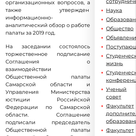
сотруднич
организационных вопросов, а
также утвержден
Наука
информационно-
Образова
аналитический обзор о работе
Общество
палаты за 2019 год.
Объявлен
На заседании состоялось
Поступаю
торжественное подписание
Студенчес
Соглашения о
жизнь
взаимодействии
Студенчес
Общественной палаты
конферен
Самарской области и
Ученый
Управления Министерства
совет
юстиции Российской
Факультет
Федерации по Самарской
дополните
области. Соглашение
образован
подписали председатель
Общественной палаты
Факультет