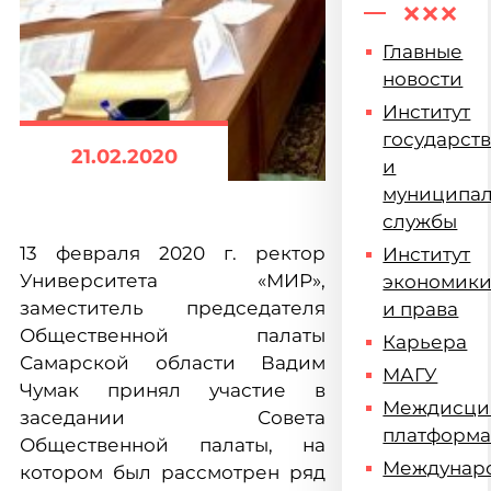
Главные
новости
Институт
государст
21.02.2020
и
муниципа
службы
13 февраля 2020 г. ректор
Институт
Университета «МИР»,
экономик
заместитель председателя
и права
Общественной палаты
Карьера
Самарской области Вадим
МАГУ
Чумак принял участие в
Междисци
заседании Совета
платформ
Общественной палаты, на
Междунар
котором был рассмотрен ряд