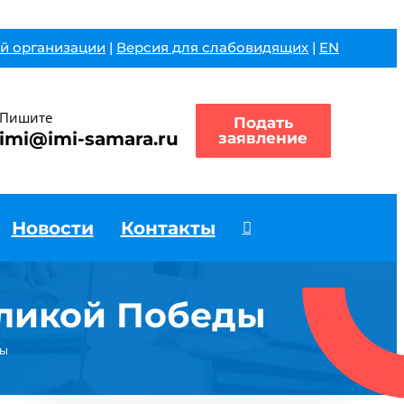
й организации
|
Версия для слабовидящих
|
EN
Пишите
Подать
imi@imi-samara.ru
заявление
Новости
Контакты
еликой Победы
ды