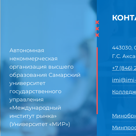
КОНТ
×
×
×
443030, 
Автономная
Г.С. Акса
некоммерческая
организация высшего
+7 (846)
образования Самарский
imi@imi-
университет
государственного
Колледж
управления
«Международный
институт рынка»
Минобрн
(Университет «МИР»)
Минпро