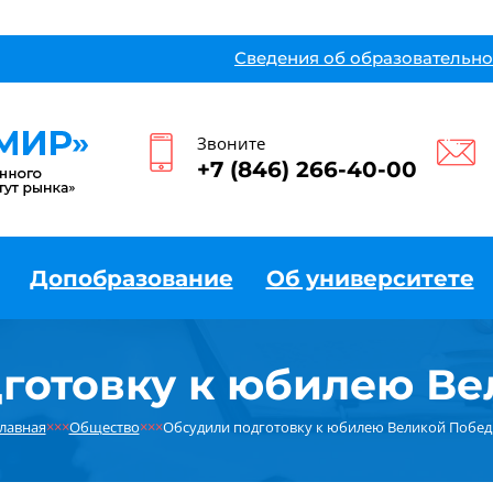
Сведения об образовательно
Звоните
+7 (846) 266-40-00
Допобразование
Об университете
готовку к юбилею В
лавная
×××
Общество
×××
Обсудили подготовку к юбилею Великой Побе