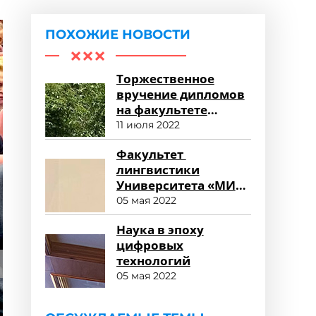
ПОХОЖИЕ НОВОСТИ
Торжественное
вручение дипломов
на факультете
среднего
11 июля 2022
профессионального
Факультет
образования
лингвистики
Университета «МИР»
глазами
05 мая 2022
работодателя
Наука в эпоху
цифровых
технологий
05 мая 2022