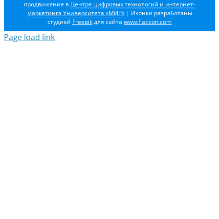
продвижение в
Центре цифровых технологий и интернет-
маркетинга Университета «МИР»
| Иконки разработаны
студией
Freepik
для сайта
www.flaticon.com
Page load link