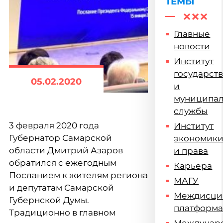
ТЕМЫ
Главные
новости
Институт
государст
05.02.2020
и
муниципа
службы
3 февраля 2020 года
Институт
Губернатор Самарской
экономик
области Дмитрий Азаров
и права
обратился с ежегодным
Карьера
Посланием к жителям региона
МАГУ
и депутатам Самарской
Междисци
Губернской Думы.
платформ
Традиционно в главном