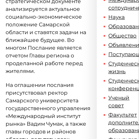
Междунар
стратегическом документе
сотруднич
анализируется актуальное
социально-экономическое
Наука
положение Самарской
Образова
области и ставятся задачи на
Общество
ближайшее будущее. Во
Объявлен
многом Послание является
Поступаю
отчетом Главы региона о
проделанной работе перед
Студенчес
жителями.
жизнь
Студенчес
На оглашении послания
конферен
присутствовал ректор
Ученый
Самарского университета
совет
государственного управления
Факультет
«Международный институт
дополните
рынка» Вадим Чумак, а также
образован
главы городов и районов