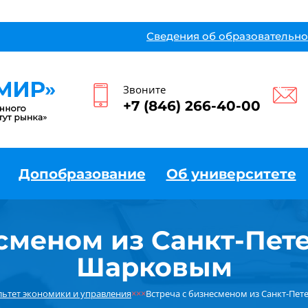
Сведения об образовательно
Звоните
+7 (846) 266-40-00
Допобразование
Об университете
есменом из Санкт-Пет
Шарковым
льтет экономики и управления
×××
Встреча с бизнесменом из Санкт-Пе