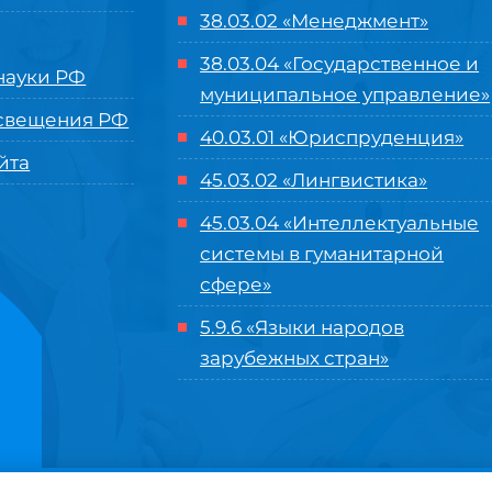
38.03.02 «Менеджмент»
38.03.04 «Государственное и
ауки РФ
муниципальное управление»
свещения РФ
40.03.01 «Юриспруденция»
йта
45.03.02 «Лингвистика»
45.03.04 «
Интеллектуальные
системы в гуманитарной
сфере
»
5.9.6 «Языки народов
зарубежных стран»
нного управления «Международный институт рынка»
|
Пользовательское с