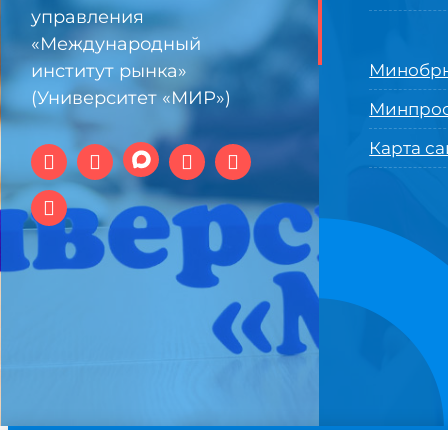
управления
«Международный
институт рынка»
Минобрн
(Университет «МИР»)
Минпро
Карта са
© 1994-2025 АНО ВО Самарский университет государстве