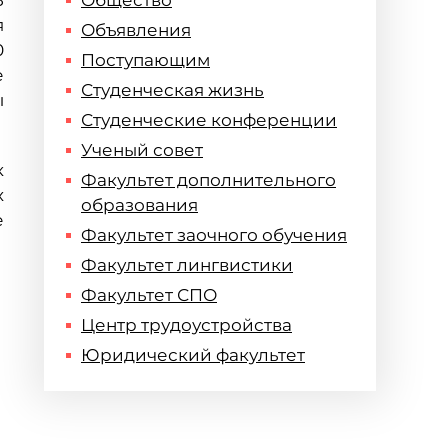
8
Общество
я
Объявления
0
Поступающим
е
Студенческая жизнь
ы
Студенческие конференции
Ученый совет
к
Факультет дополнительного
х
образования
е
Факультет заочного обучения
Факультет лингвистики
Факультет СПО
Центр трудоустройства
Юридический факультет