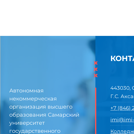
КОНТ
×
×
×
443030, 
Автономная
Г.С. Акса
некоммерческая
организация высшего
+7 (846)
образования Самарский
imi@imi-
университет
государственного
Колледж