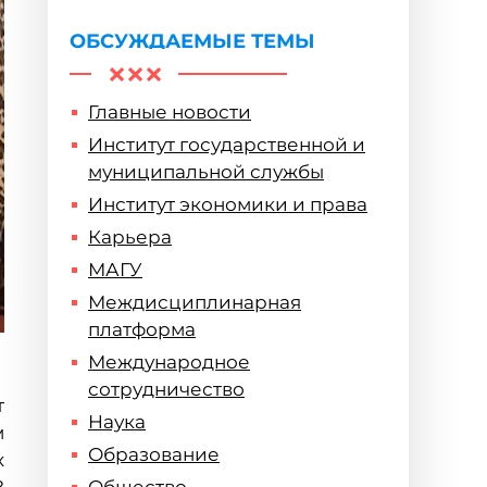
профессионального
образования
ОБСУЖДАЕМЫЕ ТЕМЫ
Главные новости
Институт государственной и
муниципальной службы
Институт экономики и права
Карьера
МАГУ
Междисциплинарная
платформа
Международное
сотрудничество
т
Наука
м
Образование
x