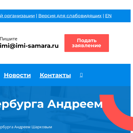
й организации
|
Версия для слабовидящих
|
EN
Пишите
Подать
imi@imi-samara.ru
заявление
Новости
Контакты
ербурга Андреем
тербурга Андреем Шарковым