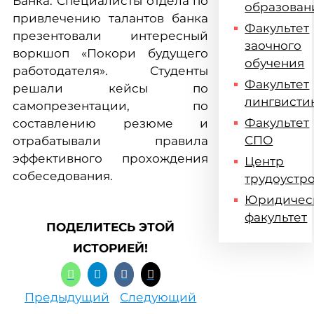
Банка. Специалисты отдела по
образован
привлечению талантов банка
Факультет
презентовали интересный
заочного
воркшоп «Покори будущего
обучения
работодателя». Студенты
Факультет
решали кейсы по
лингвисти
самопрезентации, по
Факультет
составлению резюме и
СПО
отрабатывали правила
эффективного прохождения
Центр
собеседования.
трудоустр
Юридичес
факультет
ПОДЕЛИТЕСЬ ЭТОЙ
ИСТОРИЕЙ!
Предыдущий
Следующий