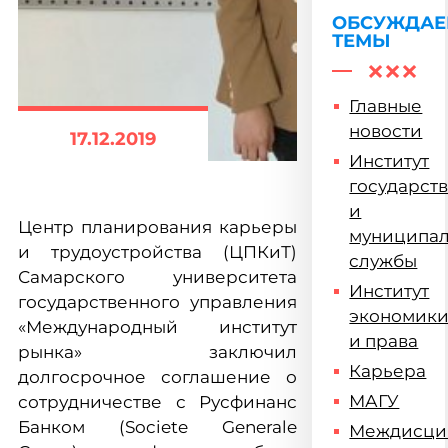
ОБСУЖДА
ТЕМЫ
Главные
новости
17.12.2019
Институт
государст
и
Центр планирования карьеры
муниципа
и трудоустройства (ЦПКиТ)
службы
Самарского университета
Институт
государственного управления
экономик
«Международный институт
и права
рынка» заключил
Карьера
долгосрочное соглашение о
МАГУ
сотрудничестве с Русфинанс
Банком (Societe Generale
Междисци