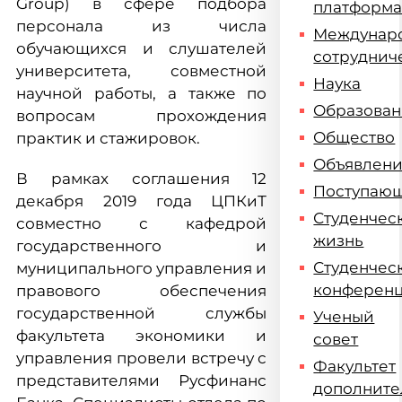
Group) в сфере подбора
платформ
персонала из числа
Междунар
обучающихся и слушателей
сотруднич
университета, совместной
Наука
научной работы, а также по
Образова
вопросам прохождения
Общество
практик и стажировок.
Объявлен
В рамках соглашения 12
Поступаю
декабря 2019 года ЦПКиТ
Студенчес
совместно с кафедрой
жизнь
государственного и
Студенчес
муниципального управления и
конферен
правового обеспечения
государственной службы
Ученый
факультета экономики и
совет
управления провели встречу с
Факультет
представителями Русфинанс
дополните