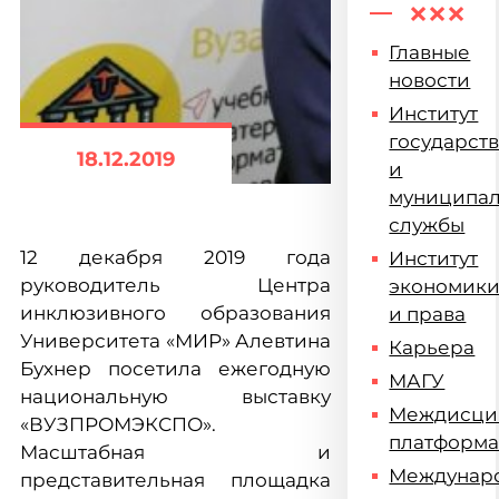
Главные
новости
Институт
государст
18.12.2019
и
муниципа
службы
12 декабря 2019 года
Институт
руководитель Центра
экономик
инклюзивного образования
и права
Университета «МИР» Алевтина
Карьера
Бухнер посетила ежегодную
МАГУ
национальную выставку
Междисци
«ВУЗПРОМЭКСПО».
платформ
Масштабная и
Междунар
представительная площадка