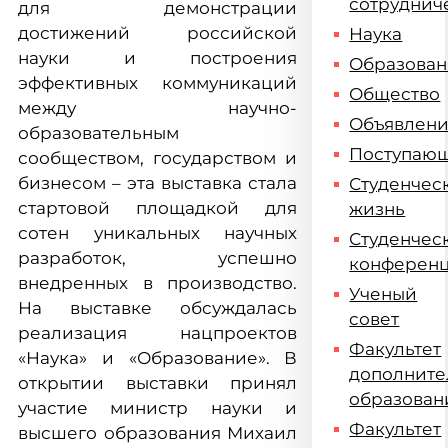
сотруднич
для демонстрации
достижений российской
Наука
науки и построения
Образова
эффективных коммуникаций
Общество
между научно-
Объявлен
образовательным
Поступаю
сообществом, государством и
бизнесом – эта выставка стала
Студенчес
стартовой площадкой для
жизнь
сотен уникальных научных
Студенчес
разработок, успешно
конферен
внедренных в производство.
Ученый
На выставке обсуждалась
совет
реализация нацпроектов
Факультет
«Наука» и «Образование». В
дополните
открытии выставки принял
образован
участие министр науки и
Факультет
высшего образования Михаил