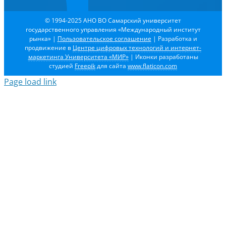
© 1994-2025 АНО ВО Самарский университет
государственного управления «Международный институт
рынка»
|
Пользовательское соглашение
| Разработка и
продвижение в
Центре цифровых технологий и интернет-
маркетинга Университета «МИР»
| Иконки разработаны
студией
Freepik
для сайта
www.flaticon.com
Page load link