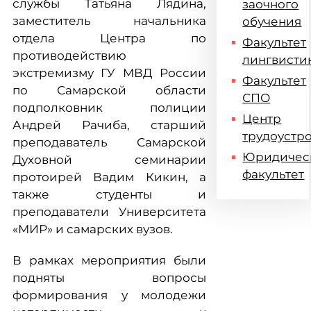
службы Татьяна Лядина,
заочного
заместитель начальника
обучения
отдела Центра по
Факультет
противодействию
лингвисти
экстремизму ГУ МВД России
Факультет
по Самарской области
СПО
подполковник полиции
Центр
Андрей Рачиба, старший
трудоустр
преподаватель Самарской
Юридичес
Духовной семинарии
факультет
протоирей Вадим Кикин, а
также студенты и
преподаватели Университета
«МИР» и самарских вузов.
В рамках мероприятия были
подняты вопросы
формирования у молодежи