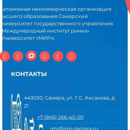
Автономная некоммерческая организация
высшего образования Самарский
университет государственного управления
«Международный институт рынка»
(Университет «МИР»)
КОНТАКТЫ
443030, Самара, ул. Г.С. Аксакова, д.
21
+7 (846) 266-40-00
imi@imi-samara.ru