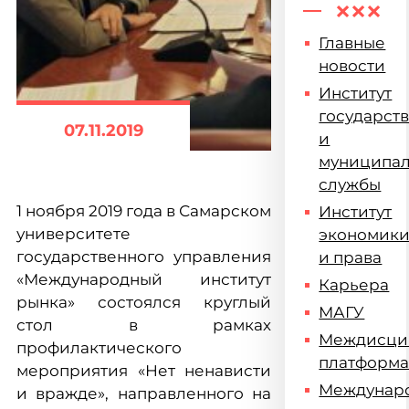
Главные
новости
Институт
государст
07.11.2019
и
муниципа
службы
1 ноября 2019 года в Самарском
Институт
университете
экономик
государственного управления
и права
«Международный институт
Карьера
рынка» состоялся круглый
МАГУ
стол в рамках
Междисци
профилактического
платформ
мероприятия «Нет ненависти
Междунар
и вражде», направленного на