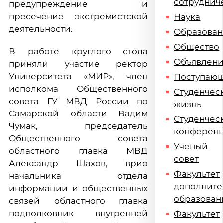
сотруднич
предупреждение и
пресечение экстремистской
Наука
деятельности.
Образова
Общество
В работе круглого стола
Объявлен
приняли участие ректор
Университета «МИР», член
Поступаю
исполкома Общественного
Студенчес
совета ГУ МВД России по
жизнь
Самарской области Вадим
Студенчес
Чумак, председатель
конферен
Общественного совета
Ученый
областного главка МВД
совет
Александр Шахов, врио
Факультет
начальника отдела
дополните
информации и общественных
образован
связей областного главка
подполковник внутренней
Факультет