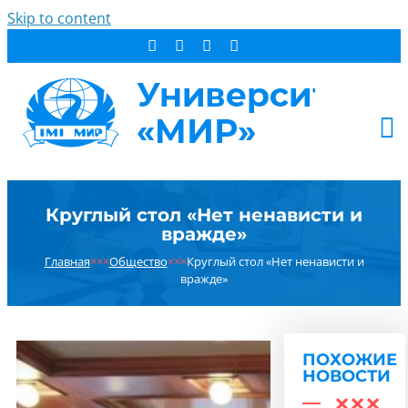
Skip to content
АБИТУРИЕНТУ
Круглый стол «Нет ненависти и
СТУДЕНТУ
вражде»
ДОПОБРАЗОВАНИЕ
Главная
×××
Общество
×××
Круглый стол «Нет ненависти и
ОБ УНИВЕРСИТЕТЕ
вражде»
НОВОСТИ
КОНТАКТЫ
ПОХОЖИЕ
РЕЗУЛЬТАТ ПОИСКА:
НОВОСТИ