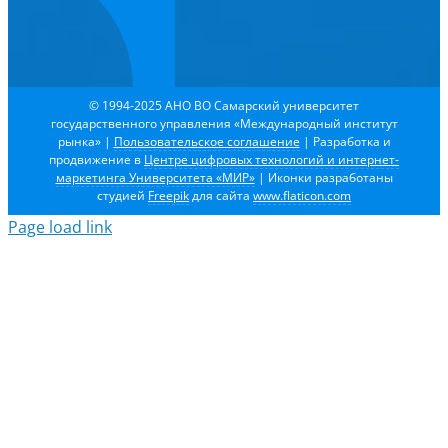
© 1994-2025 АНО ВО Самарский университет
государственного управления «Международный институт
рынка»
|
Пользовательское соглашение
| Разработка и
продвижение в
Центре цифровых технологий и интернет-
маркетинга Университета «МИР»
| Иконки разработаны
студией
Freepik
для сайта
www.flaticon.com
Page load link