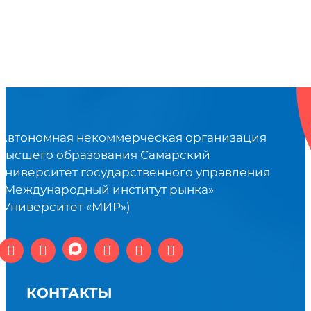
Автономная некоммерческая организация
высшего образования Самарский
университет государственного управления
«Международный институт рынка»
(Университет «МИР»)
КОНТАКТЫ