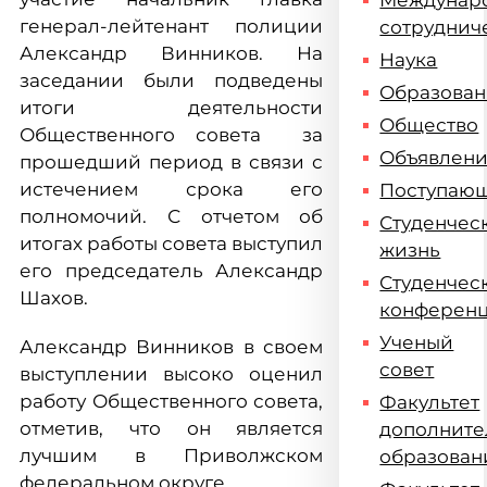
Междунар
генерал-лейтенант полиции
сотруднич
Александр Винников. На
Наука
заседании были подведены
Образова
итоги деятельности
Общество
Общественного совета за
Объявлен
прошедший период в связи с
истечением срока его
Поступаю
полномочий. С отчетом об
Студенчес
итогах работы совета выступил
жизнь
его председатель Александр
Студенчес
Шахов.
конферен
Ученый
Александр Винников в своем
совет
выступлении высоко оценил
работу Общественного совета,
Факультет
отметив, что он является
дополните
лучшим в Приволжском
образован
федеральном округе.