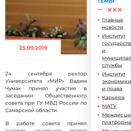
ТЕМЫ
Главные
новости
Институт
государст
25.09.2019
и
муниципа
службы
24 сентября ректор
Институт
Университета «МИР» Вадим
экономик
Чумак принял участие в
и права
заседании Общественного
Карьера
совета при ГУ МВД России по
МАГУ
Самарской области.
Междисци
платформ
В работе совета принял
участие начальник главка