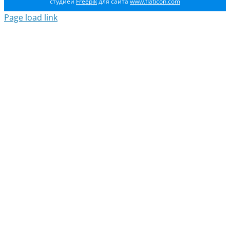
студией
Freepik
для сайта
www.flaticon.com
Page load link