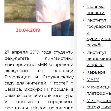
Главные
новости
Институт
государст
30.04.2019
и
муниципа
службы
27 апреля 2019 года студенты
Институт
факультета лингвистики
экономик
Университета «МИР» провели
и права
экскурсии по площади
Карьера
Революции и Струковскому
МАГУ
саду для жителей и гостей г.
Междисци
Самара. Экскурсии прошли в
платформ
рамках заключительного тура
Междунар
V открытого городского
сотруднич
фестиваля «Новое поколение