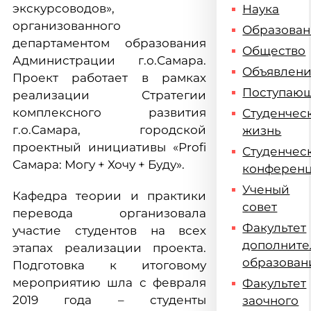
экскурсоводов»,
Наука
организованного
Образова
департаментом образования
Общество
Администрации г.о.Самара.
Объявлен
Проект работает в рамках
Поступаю
реализации Стратегии
комплексного развития
Студенчес
г.о.Самара, городской
жизнь
проектный инициативы «Profi
Студенчес
Самара: Могу + Хочу + Буду».
конферен
Ученый
Кафедра теории и практики
совет
перевода организовала
Факультет
участие студентов на всех
дополните
этапах реализации проекта.
образован
Подготовка к итоговому
мероприятию шла с февраля
Факультет
2019 года – студенты
заочного