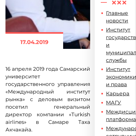
Главные
новости
Институт
государст
17.04.2019
и
муниципа
службы
16 апреля 2019 года Самарский
Институт
университет
экономик
государственного управления
и права
«Международный институт
Карьера
рынка» с деловым визитом
МАГУ
посетил генеральный
Междисци
директор компании «Turkish
платформ
airlines» в Самаре Таха
Междунар
Акчакайа.