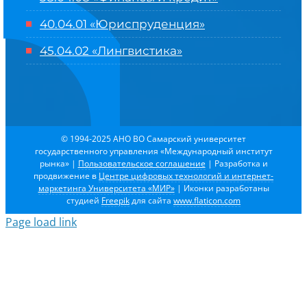
40.04.01 «Юриспруденция»
45.04.02 «Лингвистика»
© 1994-2025 АНО ВО Самарский университет
государственного управления «Международный институт
рынка»
|
Пользовательское соглашение
| Разработка и
продвижение в
Центре цифровых технологий и интернет-
маркетинга Университета «МИР»
| Иконки разработаны
студией
Freepik
для сайта
www.flaticon.com
Page load link