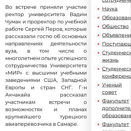
сотруднич
Во встрече приняли участие
Наука
ректор университета Вадим
Образова
Чумак и проректор по учебной
Общество
работе Сергей Перов, которые
Объявлен
рассказали гостю об основных
направлениях деятельности
Поступаю
вуза, в том числе о
Студенчес
многолетнем опыте успешного
жизнь
сотрудничества Университета
Студенчес
«МИР» с высшими учебными
конферен
заведениями США, Западной
Ученый
Европы и стран СНГ. Г-н
совет
Акчакайа рассказал
Факультет
участникам встречи о
дополните
возможностях и планах
образован
крупнейшего турецкого
авиаперевозчика в Самаре.
Факультет