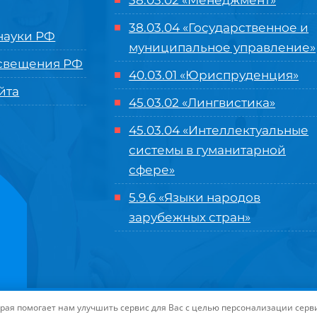
38.03.02 «Менеджмент»
38.03.04 «Государственное и
ауки РФ
муниципальное управление»
свещения РФ
40.03.01 «Юриспруденция»
йта
45.03.02 «Лингвистика»
45.03.04 «
Интеллектуальные
системы в гуманитарной
сфере
»
5.9.6 «Языки народов
зарубежных стран»
нного управления «Международный институт рынка»
|
Пользовательское с
торая помогает нам улучшить сервис для Вас с целью персонализации сер
-маркетинга Университета «МИР»
| Иконки разработаны студией
Freepik
дл