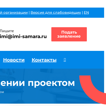
й организации
|
Версия для слабовидящих
|
EN
Пишите
Подать
imi@imi-samara.ru
заявление
Новости
Контакты
ении проектом
том