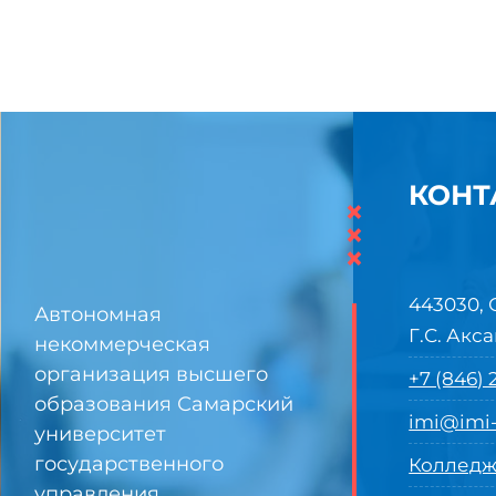
КОНТ
×
×
×
443030, 
Автономная
Г.С. Акса
некоммерческая
организация высшего
+7 (846)
образования Самарский
imi@imi-
университет
государственного
Колледж
управления