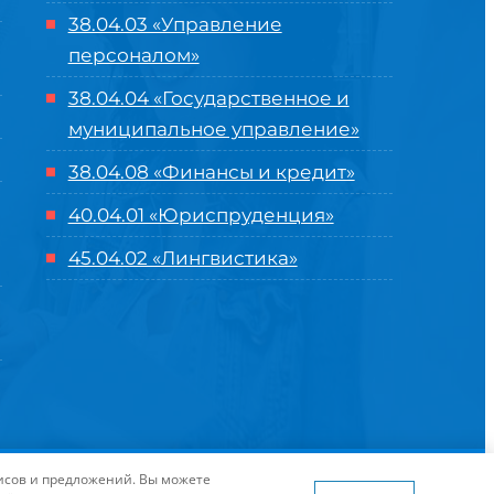
38.04.03 «Управление
персоналом»
38.04.04 «Государственное и
муниципальное управление»
38.04.08 «Финансы и кредит»
40.04.01 «Юриспруденция»
45.04.02 «Лингвистика»
оглашение
| Разработка и продвижение в
Центре цифровых
висов и предложений. Вы можете
я сайта
www.flaticon.com