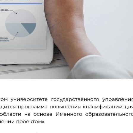
ком университете государственного управлени
одится программа повышения квалификации дл
области на основе Именного образовательног
лении проектом».