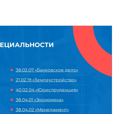
ПЕЦИАЛЬНОСТИ
38.02.07 «Банковское дело»
21.02.19 «Землеустройство»
40.02.04 «Юриспруденция»
38.04.01 «Экономика»
38.04.02 «Менеджмент»