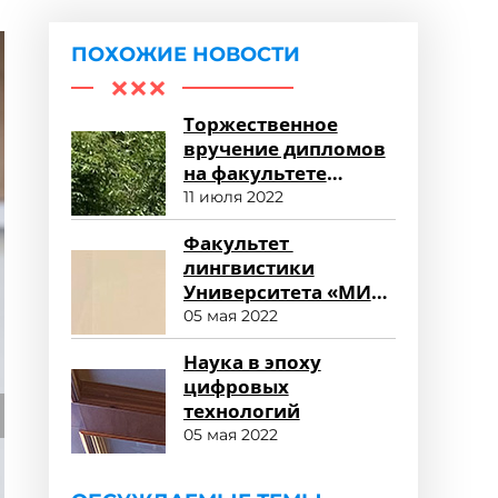
ПОХОЖИЕ НОВОСТИ
Торжественное
вручение дипломов
на факультете
среднего
11 июля 2022
профессионального
Факультет
образования
лингвистики
Университета «МИР»
глазами
05 мая 2022
работодателя
Наука в эпоху
цифровых
технологий
05 мая 2022