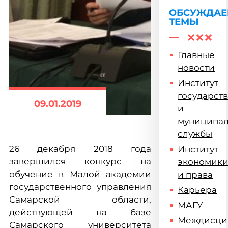
ОБСУЖДА
ТЕМЫ
Главные
новости
Институт
государст
09.01.2019
и
муниципа
службы
26 декабря 2018 года
Институт
завершился конкурс на
экономик
обучение в Малой академии
и права
государственного управления
Карьера
Самарской области,
МАГУ
действующей на базе
Междисци
Самарского университета