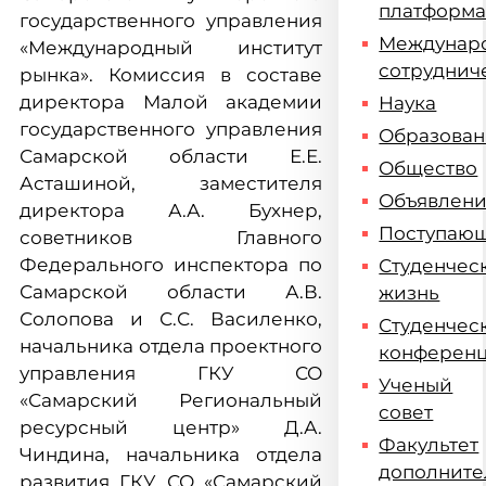
платформ
государственного управления
Междунар
«Международный институт
сотруднич
рынка». Комиссия в составе
директора Малой академии
Наука
государственного управления
Образова
Самарской области Е.Е.
Общество
Асташиной, заместителя
Объявлен
директора А.А. Бухнер,
Поступаю
советников Главного
Федерального инспектора по
Студенчес
Самарской области А.В.
жизнь
Солопова и С.С. Василенко,
Студенчес
начальника отдела проектного
конферен
управления ГКУ СО
Ученый
«Самарский Региональный
совет
ресурсный центр» Д.А.
Факультет
Чиндина, начальника отдела
дополните
развития ГКУ СО «Самарский