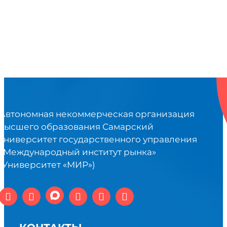
Автономная некоммерческая организация
высшего образования Самарский
университет государственного управления
«Международный институт рынка»
(Университет «МИР»)