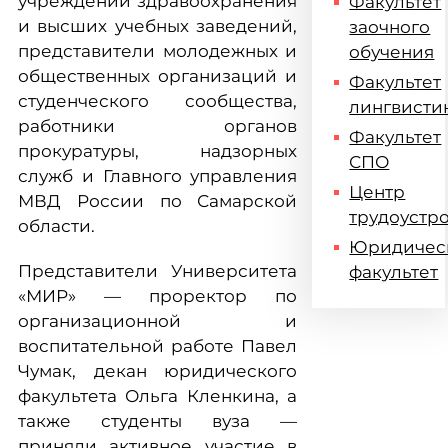
учреждений здравоохранения
Факультет
и высших учебных заведений,
заочного
представители молодежных и
обучения
общественных организаций и
Факультет
студенческого сообщества,
лингвисти
работники органов
Факультет
прокуратуры, надзорных
СПО
служб и Главного управления
Центр
МВД России по Самарской
трудоустр
области.
Юридичес
Представители Университета
факультет
«МИР» — проректор по
организационной и
воспитательной работе Павел
Чумак, декан юридического
факультета Ольга Кленкина, а
также студенты вуза —
приняли активное участие в