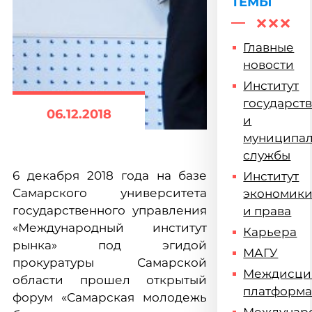
ТЕМЫ
Главные
новости
Институт
государст
06.12.2018
и
муниципа
службы
6 декабря 2018 года на базе
Институт
Самарского университета
экономик
государственного управления
и права
«Международный институт
Карьера
рынка» под эгидой
МАГУ
прокуратуры Самарской
Междисци
области прошел открытый
платформ
форум «Самарская молодежь