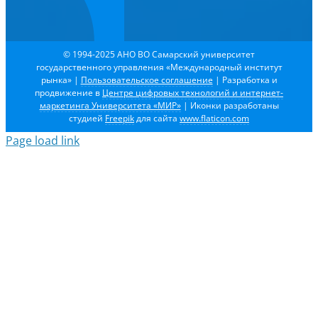
© 1994-2025 АНО ВО Самарский университет
государственного управления «Международный институт
рынка»
|
Пользовательское соглашение
| Разработка и
продвижение в
Центре цифровых технологий и интернет-
маркетинга Университета «МИР»
| Иконки разработаны
студией
Freepik
для сайта
www.flaticon.com
Page load link