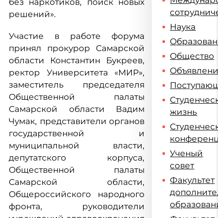
Междунар
без наркотиков, поиск новых
сотруднич
решений».
Наука
Участие в работе форума
Образова
принял прокурор Самарской
Общество
области Константин Букреев,
Объявлен
ректор Университета «МИР»,
заместитель председателя
Поступаю
Общественной палаты
Студенчес
Самарской области Вадим
жизнь
Чумак, представители органов
Студенчес
государственной и
конферен
муниципальной власти,
Ученый
депутатского корпуса,
совет
Общественной палаты
Факультет
Самарской области,
дополните
Общероссийского народного
образован
фронта, руководители