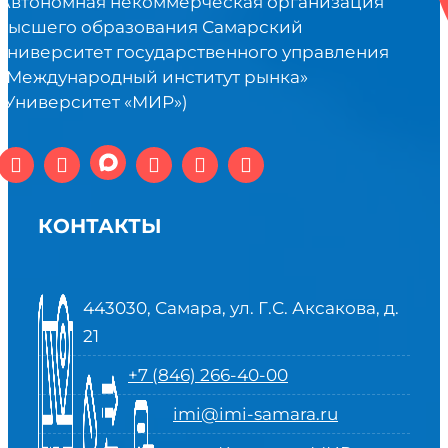
Автономная некоммерческая организация
высшего образования Самарский
университет государственного управления
«Международный институт рынка»
(Университет «МИР»)
КОНТАКТЫ
443030, Самара, ул. Г.С. Аксакова, д.
21
+7 (846) 266-40-00
imi@imi-samara.ru