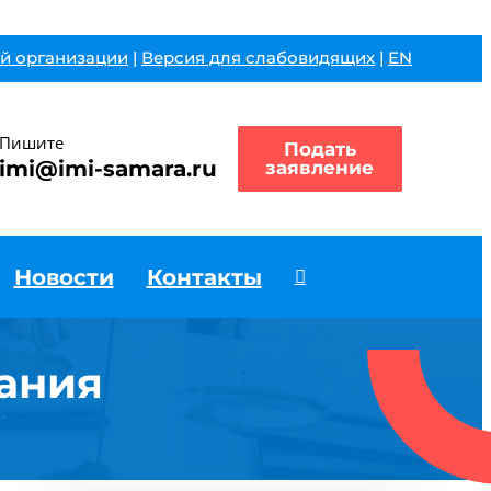
й организации
|
Версия для слабовидящих
|
EN
Пишите
Подать
imi@imi-samara.ru
заявление
Новости
Контакты
ания