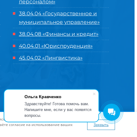
персоналом»
38.04.04 «Государственное и
муниципальное управление»
38.04.08 «Финансы и кредит»
40.04.01 «Юриспруденция»
45.04.02 «Лингвистика»
Ольга Кравченко
Здравствуйте! Готова помочь вам.
Напишите мне, если у вас появятся
вопросы.
оглашение
| Разработка и продвижение в
Центре цифровых
висов и предложений. Вы можете
я сайта
www.flaticon.com
даёте согласие на использование ваших
Закрыть