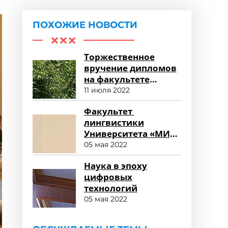
ПОХОЖИЕ НОВОСТИ
Торжественное
вручение дипломов
на факультете
среднего
11 июля 2022
профессионального
Факультет
образования
лингвистики
Университета «МИР»
глазами
05 мая 2022
работодателя
Наука в эпоху
цифровых
технологий
05 мая 2022