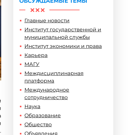
ОБСУЖДАЕМЫЕ ТЕМЫ
Главные новости
Институт государственной и
муниципальной службы
Институт экономики и права
Карьера
МАГУ
Междисциплинарная
платформа
Международное
сотрудничество
и
Наука
и
Образование
а
и
Общество
.
Объявления