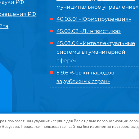
ауки РФ
муниципальное управление»
свещения РФ
40.03.01 «Юриспруденция»
йта
45.03.02 «Лингвистика»
45.03.04 «
Интеллектуальные
системы в гуманитарной
сфере
»
5.9.6 «Языки народов
зарубежных стран»
нного управления «Международный институт рынка»
|
Пользовательское с
торая помогает нам улучшить сервис для Вас с целью персонализации сер
-маркетинга Университета «МИР»
| Иконки разработаны студией
Freepik
дл
и браузера. Продолжая пользоваться сайтом без изменения настроек, вы 