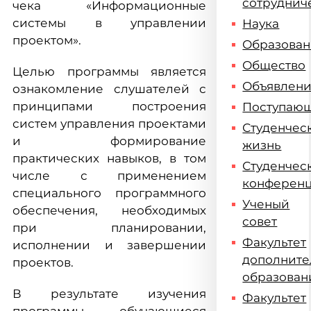
сотруднич
чека «Информационные
системы в управлении
Наука
проектом».
Образова
Общество
Целью программы является
Объявлен
ознакомление слушателей с
принципами построения
Поступаю
систем управления проектами
Студенчес
и формирование
жизнь
практических навыков, в том
Студенчес
числе с применением
конферен
специального программного
Ученый
обеспечения, необходимых
совет
при планировании,
Факультет
исполнении и завершении
дополните
проектов.
образован
В результате изучения
Факультет