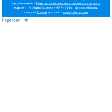
продвижение в
Центре цифровых технологий и интернет-
маркетинга Университета «МИР»
| Иконки разработаны
студией
Freepik
для сайта
www.flaticon.com
Page load link