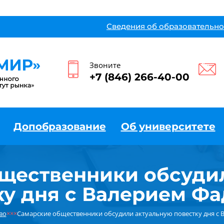
Сведения об образовательно
Звоните
+7 (846) 266-40-00
Допобразование
Об университете
щественники обсуди
ку дня с Валерием Ф
во
×××
Самарские общественники обсудили актуальную повестку дня с