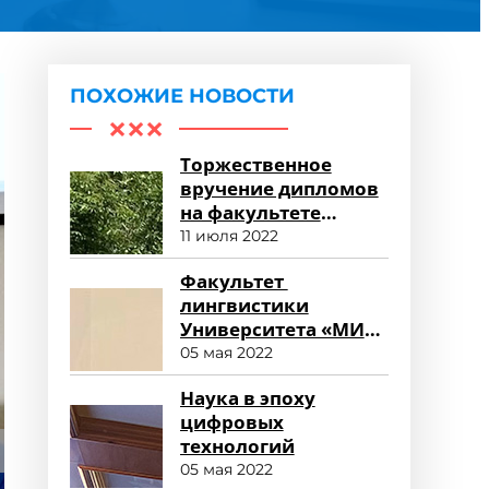
ПОХОЖИЕ НОВОСТИ
Торжественное
вручение дипломов
на факультете
среднего
11 июля 2022
профессионального
Факультет
образования
лингвистики
Университета «МИР»
глазами
05 мая 2022
работодателя
Наука в эпоху
цифровых
технологий
05 мая 2022