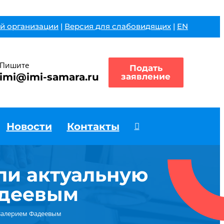
й организации
|
Версия для слабовидящих
|
EN
Пишите
Подать
imi@imi-samara.ru
заявление
Новости
Контакты
ли актуальную
адеевым
 Валерием Фадеевым