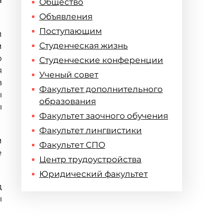
а
Общество
Объявления
Поступающим
л
Студенческая жизнь
и
о
Студенческие конференции
я
Ученый совет
в
Факультет дополнительного
ы
образования
ы
Факультет заочного обучения
Факультет лингвистики
и
Факультет СПО
е
Центр трудоустройства
Юридический факультет
д
ы