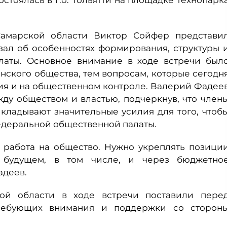
тоялась в г.о. Тольятти на площадке технопарк
амарской области Виктор Сойфер представи
зал об особенностях формирования, структуры 
латы. Основное внимание в ходе встречи был
нского общества, тем вопросам, которые сегодн
ия и на общественном контроле. Валерий Фадее
ду обществом и властью, подчеркнув, что член
ладывают значительные усилия для того, чтоб
федеральной общественной палаты.
 работа на общество. Нужно укреплять позици
 будущем, в том числе, и через бюджетно
адеев.
ой области в ходе встречи поставили пере
ребующих внимания и поддержки со сторон