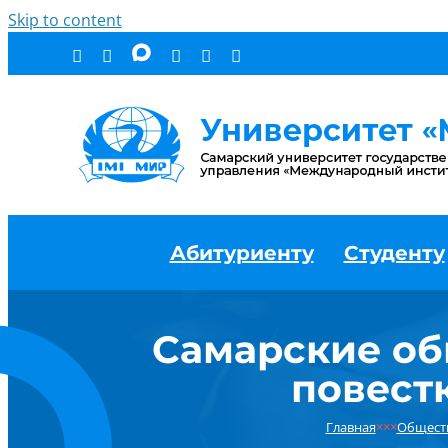
Skip to content
Абитуриенту
Студенту
Самарские об
повест
Главная
×××
Общест