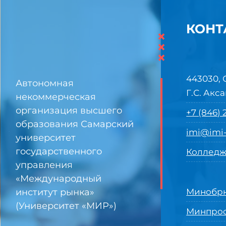
КОНТ
×
×
×
443030, 
Автономная
Г.С. Акса
некоммерческая
организация высшего
+7 (846)
образования Самарский
imi@imi-
университет
государственного
Колледж
управления
«Международный
институт рынка»
Минобрн
(Университет «МИР»)
Минпро