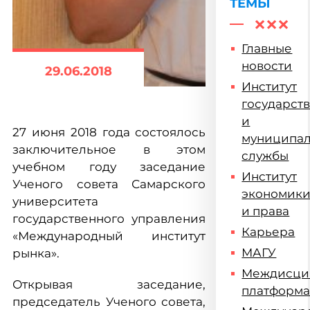
ТЕМЫ
Главные
новости
29.06.2018
Институт
государст
и
27 июня 2018 года состоялось
муниципа
заключительное в этом
службы
учебном году заседание
Институт
Ученого совета Самарского
экономик
университета
и права
государственного управления
Карьера
«Международный институт
МАГУ
рынка».
Междисци
Открывая заседание,
платформ
председатель Ученого совета,