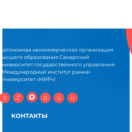
Автономная некоммерческая организация
высшего образования Самарский
университет государственного управления
«Международный институт рынка»
(Университет «МИР»)
КОНТАКТЫ