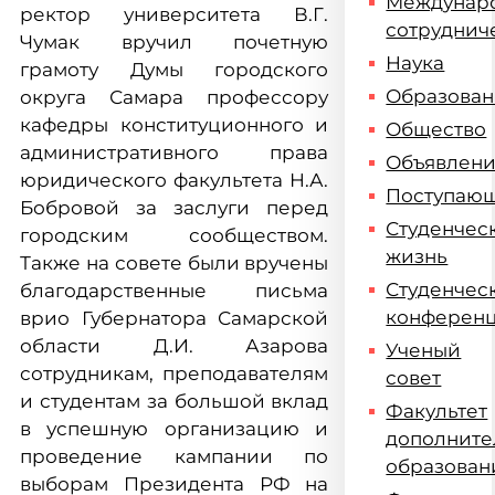
Междунар
ректор университета В.Г.
сотруднич
Чумак вручил почетную
Наука
грамоту Думы городского
Образова
округа Самара профессору
кафедры конституционного и
Общество
административного права
Объявлен
юридического факультета Н.А.
Поступаю
Бобровой за заслуги перед
Студенчес
городским сообществом.
жизнь
Также на совете были вручены
Студенчес
благодарственные письма
конферен
врио Губернатора Самарской
области Д.И. Азарова
Ученый
сотрудникам, преподавателям
совет
и студентам за большой вклад
Факультет
в успешную организацию и
дополните
проведение кампании по
образован
выборам Президента РФ на