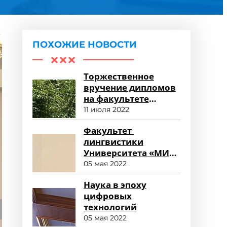
ПОХОЖИЕ НОВОСТИ
Торжественное
вручение дипломов
на факультете
среднего
11 июля 2022
профессионального
Факультет
образования
лингвистики
Университета «МИР»
глазами
05 мая 2022
работодателя
Наука в эпоху
цифровых
технологий
05 мая 2022