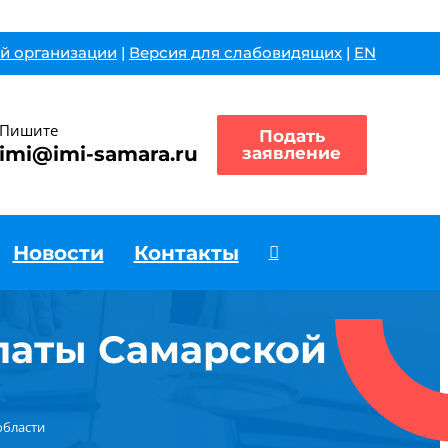
й организации
|
Версия для слабовидящих
|
EN
Пишите
Подать
imi@imi-samara.ru
заявление
Новости
Контакты
латы Самарской
области