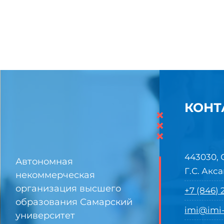
КОНТ
×
×
×
443030, 
Автономная
Г.С. Акса
некоммерческая
организация высшего
+7 (846)
образования Самарский
imi@imi-
университет