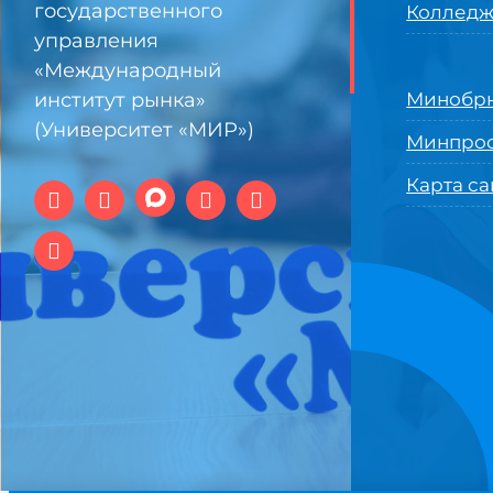
государственного
Колледж
управления
«Международный
институт рынка»
Минобрн
(Университет «МИР»)
Минпро
Карта са