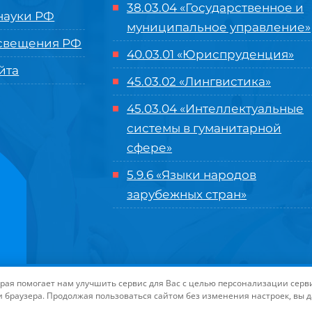
38.03.04 «Государственное и
ауки РФ
муниципальное управление»
свещения РФ
40.03.01 «Юриспруденция»
йта
45.03.02 «Лингвистика»
45.03.04 «
Интеллектуальные
системы в гуманитарной
сфере
»
5.9.6 «Языки народов
зарубежных стран»
нного управления «Международный институт рынка»
|
Пользовательское с
торая помогает нам улучшить сервис для Вас с целью персонализации сер
-маркетинга Университета «МИР»
| Иконки разработаны студией
Freepik
дл
и браузера. Продолжая пользоваться сайтом без изменения настроек, вы 