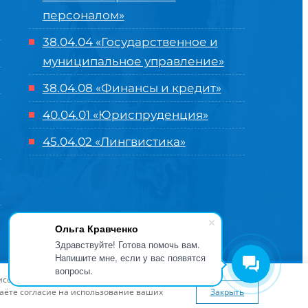
персоналом»
38.04.04 «Государственное и
муниципальное управление»
38.04.08 «Финансы и кредит»
40.04.01 «Юриспруденция»
45.04.02 «Лингвистика»
Ольга Кравченко
Здравствуйте! Готова помочь вам.
Напишите мне, если у вас появятся
вопросы.
оглашение
| Разработка и продвижение в
Центре цифровых
висов и предложений. Вы можете
я сайта
www.flaticon.com
даёте согласие на использование ваших
Закрыть