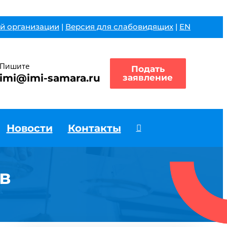
й организации
|
Версия для слабовидящих
|
EN
Пишите
Подать
imi@imi-samara.ru
заявление
Новости
Контакты
в