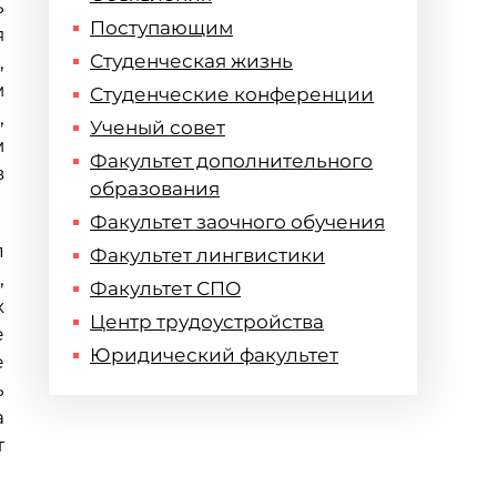
ь
Поступающим
я
Студенческая жизнь
,
м
Студенческие конференции
,
Ученый совет
м
Факультет дополнительного
в
образования
Факультет заочного обучения
л
Факультет лингвистики
,
Факультет СПО
х
Центр трудоустройства
е
Юридический факультет
е
ь
а
т