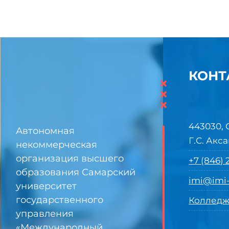
КОНТ
×
×
×
443030, 
Автономная
Г.С. Акса
некоммерческая
организация высшего
+7 (846)
образования Самарский
imi@imi-
университет
государственного
Колледж
управления
«Международный