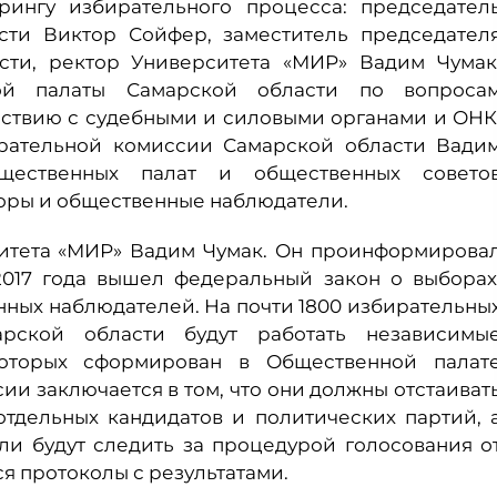
рингу избирательного процесса: председател
сти Виктор Сойфер, заместитель председател
сти, ректор Университета «МИР» Вадим Чумак
ой палаты Самарской области по вопроса
йствию с судебными и силовыми органами и ОНК
ирательной комиссии Самарской области Вади
щественных палат и общественных совето
оры и общественные наблюдатели.
ситета «МИР» Вадим Чумак. Он проинформирова
2017 года вышел федеральный закон о выборах
нных наблюдателей. На почти 1800 избирательны
рской области будут работать независимы
которых сформирован в Общественной палат
ии заключается в том, что они должны отстаиват
отдельных кандидатов и политических партий, 
ли будут следить за процедурой голосования о
ся протоколы с результатами.