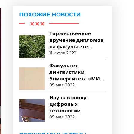
ПОХОЖИЕ НОВОСТИ
Торжественное
вручение дипломов
на факультете
среднего
11 июля 2022
профессионального
Факультет
образования
лингвистики
Университета «МИР»
глазами
05 мая 2022
работодателя
Наука в эпоху
цифровых
технологий
05 мая 2022