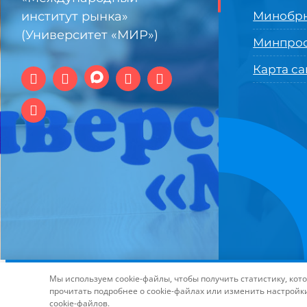
институт рынка»
Минобрн
(Университет «МИР»)
Минпро
Карта са
© 1994-2025 АНО ВО Самарский университет государстве
Мы используем cookie-файлы, чтобы получить статистику, ко
технологий и интернет
прочитать подробнее о cookie-файлах или изменить настройк
cookie-файлов.
Page load link