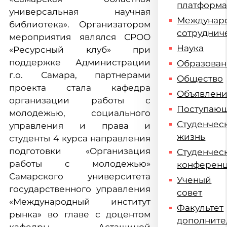
платформ
универсальная научная
Междунар
библиотека». Организатором
сотруднич
мероприятия являлся СРОО
Наука
«Ресурсный клуб» при
поддержке Администрации
Образова
г.о. Самара, партнерами
Общество
проекта стала кафедра
Объявлен
организации работы с
Поступаю
молодежью, социального
Студенчес
управления и права и
жизнь
студенты 4 курса направления
подготовки «Организация
Студенчес
работы с молодежью»
конферен
Самарского университета
Ученый
государственного управления
совет
«Международный институт
Факультет
рынка» во главе с доцентом
дополните