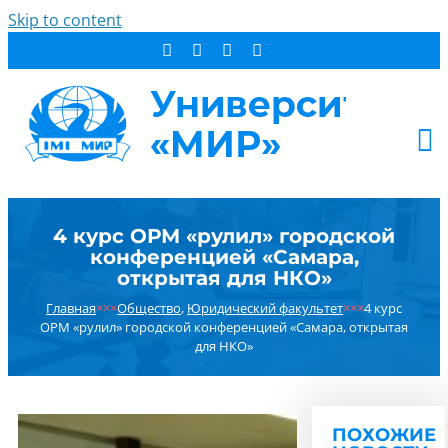
Skip to content
АБИТУРИЕНТУ
4 курс ОРМ «рулил» городской
СТУДЕНТУ
конференцией «Самара,
ДОПОБРАЗОВАНИЕ
открытая для НКО»
ОБ УНИВЕРСИТЕТЕ
Главная
×××
Общество
,
Юридический факультет
×××
4 курс
ОРМ «рулил» городской конференцией «Самара, открытая
НОВОСТИ
для НКО»
КОНТАКТЫ
РЕЗУЛЬТАТ ПОИСКА:
ПОХОЖИЕ