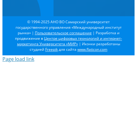
© 1994-2025 АНО ВО Самарский университет
государственного управления «Международный институт
рынка»
|
Пользовательское соглашение
| Разработка и
продвижение в
Центре цифровых технологий и интернет-
маркетинга Университета «МИР»
| Иконки разработаны
студией
Freepik
для сайта
www.flaticon.com
Page load link