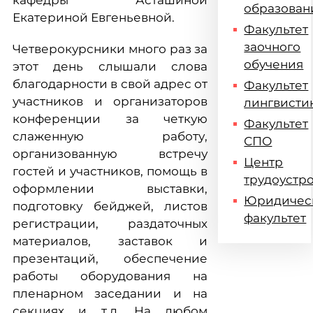
кафедры Асташиной
образован
Екатериной Евгеньевной.
Факультет
заочного
Четверокурсники много раз за
обучения
этот день слышали слова
благодарности в свой адрес от
Факультет
участников и организаторов
лингвисти
конференции за четкую
Факультет
слаженную работу,
СПО
организованную встречу
Центр
гостей и участников, помощь в
трудоустр
оформлении выставки,
Юридичес
подготовку бейджей, листов
факультет
регистрации, раздаточных
материалов, заставок и
презентаций, обеспечение
работы оборудования на
пленарном заседании и на
секциях и т.д. На любом