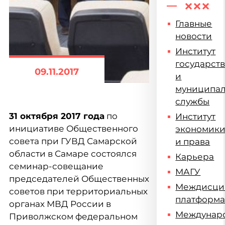
Главные
новости
Институт
государст
09.11.2017
и
муниципа
службы
31 октября 2017 года
по
Институт
инициативе Общественного
экономик
совета при ГУВД Самарской
и права
области в Самаре состоялся
Карьера
семинар-совещание
МАГУ
председателей Общественных
Междисци
советов при территориальных
платформ
органах МВД России в
Междунар
Приволжском федеральном