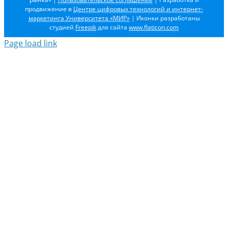
продвижение в
Центре цифровых технологий и интернет-
маркетинга Университета «МИР»
| Иконки разработаны
студией
Freepik
для сайта
www.flaticon.com
Page load link