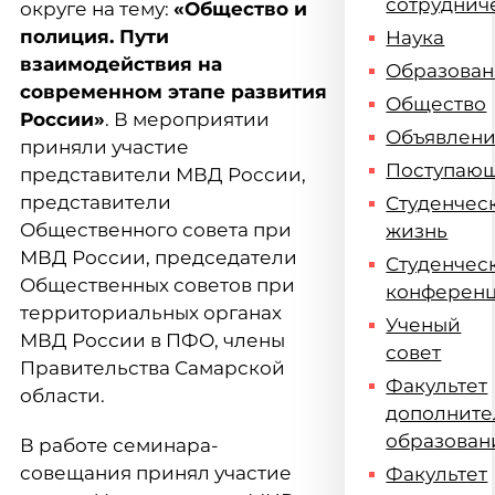
сотруднич
округе на тему:
«Общество и
полиция. Пути
Наука
взаимодействия на
Образова
современном этапе развития
Общество
России»
. В мероприятии
Объявлен
приняли участие
Поступаю
представители МВД России,
представители
Студенчес
Общественного совета при
жизнь
МВД России, председатели
Студенчес
Общественных советов при
конферен
территориальных органах
Ученый
МВД России в ПФО, члены
совет
Правительства Самарской
Факультет
области.
дополните
образован
В работе семинара-
совещания принял участие
Факультет