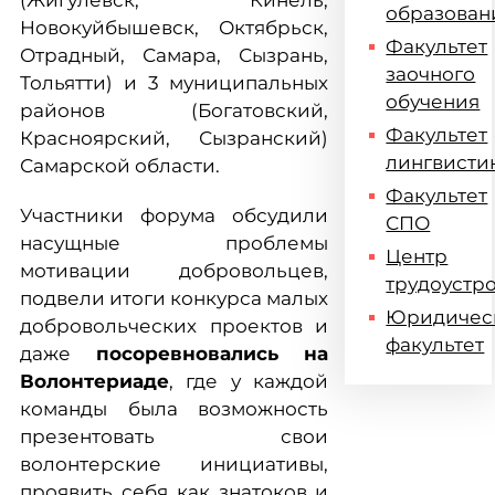
(Жигулевск, Кинель,
образован
Новокуйбышевск, Октябрьск,
Факультет
Отрадный, Самара, Сызрань,
заочного
Тольятти) и 3 муниципальных
обучения
районов (Богатовский,
Факультет
Красноярский, Сызранский)
лингвисти
Самарской области.
Факультет
Участники форума обсудили
СПО
насущные проблемы
Центр
мотивации добровольцев,
трудоустр
подвели итоги конкурса малых
Юридичес
добровольческих проектов и
факультет
даже
посоревновались на
Волонтериаде
, где у каждой
команды была возможность
презентовать свои
волонтерские инициативы,
проявить себя как знатоков и