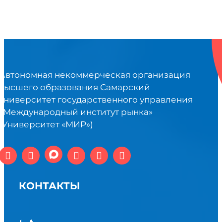
Автономная некоммерческая организация
высшего образования Самарский
университет государственного управления
«Международный институт рынка»
(Университет «МИР»)
КОНТАКТЫ