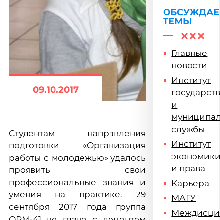
ОБСУЖДА
ТЕМЫ
Главные
новости
Институт
09.10.2017
государст
и
муниципа
службы
Студентам направления
Институт
подготовки «Организация
экономик
работы с молодежью» удалось
и права
проявить свои
профессиональные знания и
Карьера
умения на практике. 29
МАГУ
сентября 2017 года группа
Междисци
ОРМ-41 во главе с доцентом