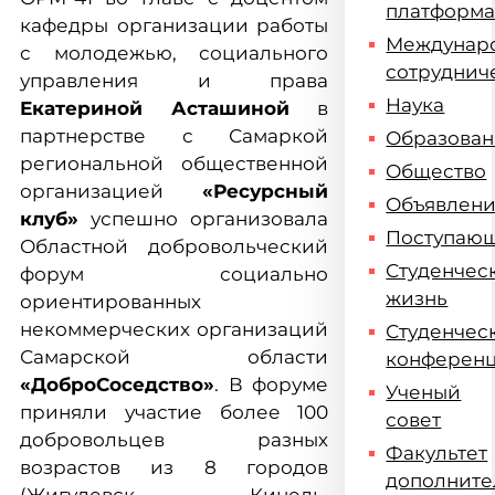
платформ
кафедры организации работы
Междунар
с молодежью, социального
сотруднич
управления и права
Наука
Екатериной Асташиной
в
партнерстве с Самаркой
Образова
региональной общественной
Общество
организацией
«Ресурсный
Объявлен
клуб»
успешно организовала
Поступаю
Областной добровольческий
Студенчес
форум социально
жизнь
ориентированных
некоммерческих организаций
Студенчес
Самарской области
конферен
«ДоброСоседство»
. В форуме
Ученый
приняли участие более 100
совет
добровольцев разных
Факультет
возрастов из 8 городов
дополните