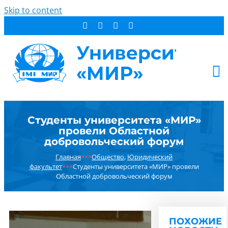
Skip to content
АБИТУРИЕНТУ
Студенты университета «МИР»
СТУДЕНТУ
провели Областной
ДОПОБРАЗОВАНИЕ
добровольческий форум
ОБ УНИВЕРСИТЕТЕ
Главная
×××
Общество
,
Юридический
факультет
×××
Студенты университета «МИР» провели
НОВОСТИ
Областной добровольческий форум
КОНТАКТЫ
РЕЗУЛЬТАТ ПОИСКА:
ПОХОЖИЕ