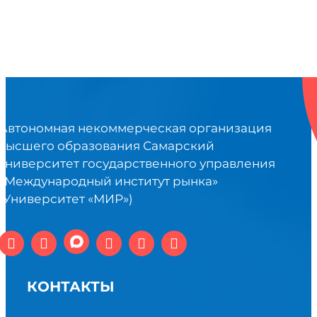
Автономная некоммерческая организация
высшего образования Самарский
университет государственного управления
«Международный институт рынка»
(Университет «МИР»)
КОНТАКТЫ