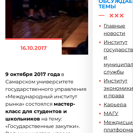
ОБСУЖДА
ТЕМЫ
Главные
новости
Институт
16.10.2017
государст
и
муниципа
службы
9 октября 2017 года
в
Институт
Самарском университете
экономик
государственного управления
и права
«Международный институт
рынка» состоялся
мастер-
Карьера
класс для студентов и
МАГУ
школьников
на тему:
Междисци
«Государственные закупки».
платформ