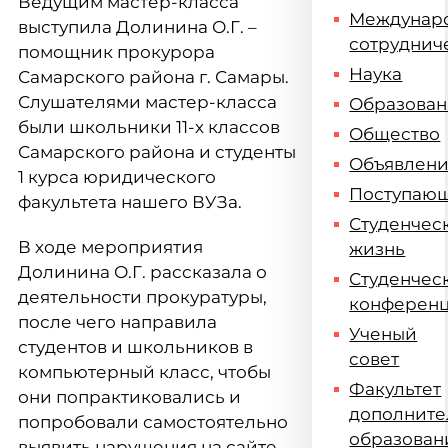
Ведущим мастер-класса
Междунар
выступила Долинина О.Г. –
сотруднич
помощник прокурора
Наука
Самарского района г. Самары.
Слушателями мастер-класса
Образова
были школьники 11-х классов
Общество
Самарского района и студенты
Объявлен
1 курса юридического
Поступаю
факультета нашего ВУЗа.
Студенчес
В ходе мероприятия
жизнь
Долинина О.Г. рассказала о
Студенчес
деятельности прокуратуры,
конферен
после чего направила
Ученый
студентов и школьников в
совет
компьютерный класс, чтобы
Факультет
они попрактиковались и
дополните
попробовали самостоятельно
образован
выявить нарушения на сайте