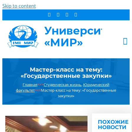
Skip to content
АБИТУРИЕНТУ
Мастер-класс на тему:
СТУДЕНТУ
«Государственные закупки»
ДОПОБРАЗОВАНИЕ
Главная
×××
Студенческая жизнь
,
Юридический
ОБ УНИВЕРСИТЕТЕ
факультет
×××
Мастер-класс на тему: «Государственные
закупки»
НОВОСТИ
КОНТАКТЫ
РЕЗУЛЬТАТ ПОИСКА:
ПОХОЖИЕ
НОВОСТИ