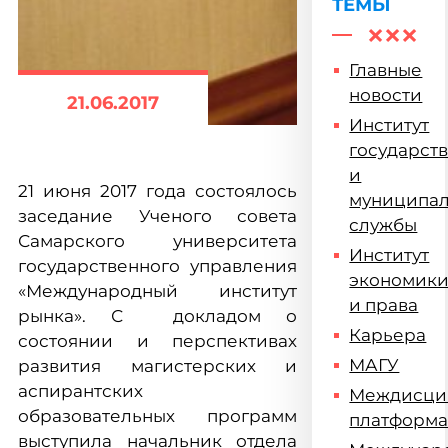
ТЕМЫ
Главные
новости
21.06.2017
Институт
государст
и
21 июня 2017 года состоялось
муниципа
заседание Ученого совета
службы
Самарского университета
Институт
государственного управления
экономик
«Международный институт
и права
рынка». С докладом о
Карьера
состоянии и перспективах
МАГУ
развития магистерских и
аспирантских
Междисци
образовательных программ
платформ
выступила начальник отдела