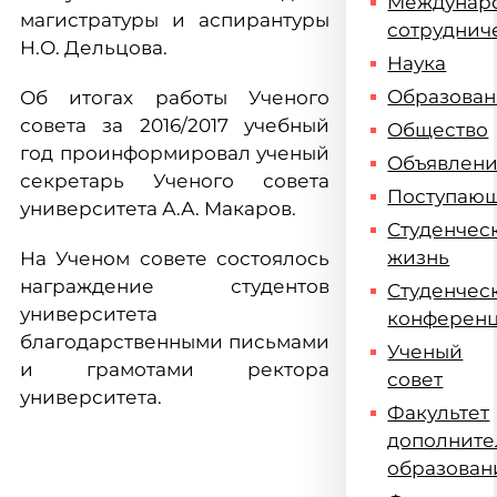
Междунар
магистратуры и аспирантуры
сотруднич
Н.О. Дельцова.
Наука
Образова
Об итогах работы Ученого
совета за 2016/2017 учебный
Общество
год проинформировал ученый
Объявлен
секретарь Ученого совета
Поступаю
университета А.А. Макаров.
Студенчес
жизнь
На Ученом совете состоялось
награждение студентов
Студенчес
университета
конферен
благодарственными письмами
Ученый
и грамотами ректора
совет
университета.
Факультет
дополните
образован