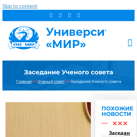
Skip to content
АБИТУРИЕНТУ
Заседание Ученого совета
СТУДЕНТУ
Главная
×××
Ученый совет
×××
Заседание Ученого совета
ДОПОБРАЗОВАНИЕ
ОБ УНИВЕРСИТЕТЕ
НОВОСТИ
ПОХОЖИЕ
КОНТАКТЫ
НОВОСТИ
РЕЗУЛЬТАТ ПОИСКА:
Заседание