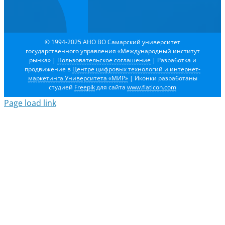
© 1994-2025 АНО ВО Самарский университет
государственного управления «Международный институт
рынка»
|
Пользовательское соглашение
| Разработка и
продвижение в
Центре цифровых технологий и интернет-
маркетинга Университета «МИР»
| Иконки разработаны
студией
Freepik
для сайта
www.flaticon.com
Page load link