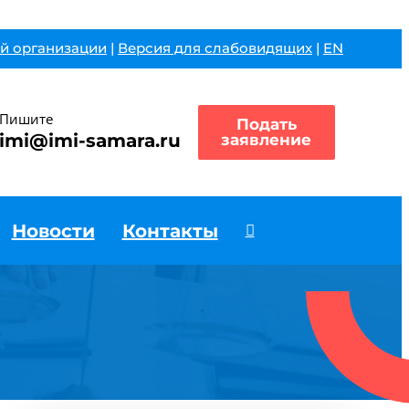
й организации
|
Версия для слабовидящих
|
EN
Пишите
Подать
imi@imi-samara.ru
заявление
Новости
Контакты