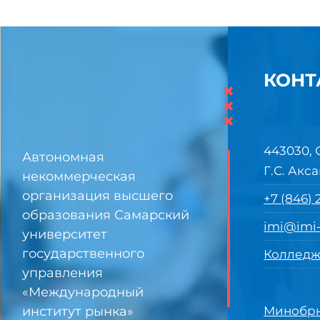
КОНТ
×
×
×
443030, 
Автономная
Г.С. Акса
некоммерческая
организация высшего
+7 (846)
образования Самарский
imi@imi-
университет
государственного
Колледж
управления
«Международный
институт рынка»
Минобрн