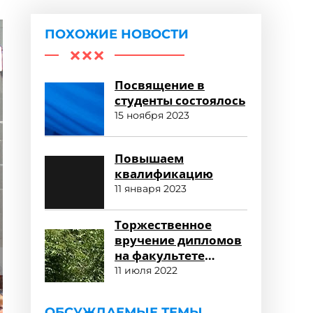
ПОХОЖИЕ НОВОСТИ
Посвящение в
студенты состоялось
15 ноября 2023
Повышаем
квалификацию
11 января 2023
Торжественное
вручение дипломов
на факультете
среднего
11 июля 2022
профессионального
образования
ОБСУЖДАЕМЫЕ ТЕМЫ