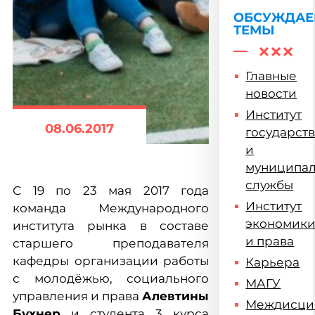
ОБСУЖДА
ТЕМЫ
Главные
новости
Институт
08.06.2017
государст
и
муниципа
службы
С 19 по 23 мая 2017 года
Институт
команда Международного
экономик
института рынка в составе
и права
старшего преподавателя
кафедры организации работы
Карьера
с молодёжью, социального
МАГУ
управления и права
Алевтины
Междисци
Бухнер
и студента 3 курса