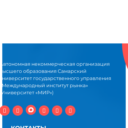
Автономная некоммерческая организация
высшего образования Самарский
университет государственного управления
«Международный институт рынка»
(Университет «МИР»)