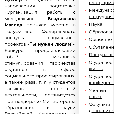
платформ
направления подготовки
Междунар
«Организация работы с
сотруднич
молодёжью»
Владислава
Наука
Магида
приняла участие в
полуфинале Федерального
Образова
конкурса социальных
Общество
проектов «
Ты нужен людям!
».
Объявлен
Конкурс, представляющий
Поступаю
собой механизм
Студенчес
стимулирования творчества
жизнь
студентов в сфере
социального проектирования,
Студенчес
а также развития у студентов
конферен
навыков проектной
Ученый
деятельности, организуется
совет
при поддержке Министерства
Факультет
образования и науки
дополните