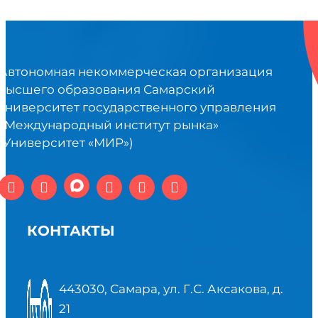
Автономная некоммерческая организация
высшего образования Самарский
университет государственного управления
«Международный институт рынка»
(Университет «МИР»)
КОНТАКТЫ
443030, Самара, ул. Г.С. Аксакова, д.
21