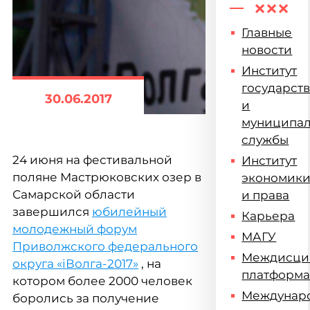
Главные
новости
Институт
государст
30.06.2017
и
муниципа
службы
24 июня на фестивальной
Институт
поляне Мастрюковских озер в
экономик
Самарской области
и права
завершился
юбилейный
Карьера
молодежный форум
МАГУ
Приволжского федерального
Междисци
округа «iВолга-2017»
, на
платформ
котором более 2000 человек
Междунар
боролись за получение