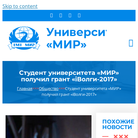
Skip to content
АБИТУРИЕНТУ
Студент университета «МИР»
СТУДЕНТУ
получил грант «iВолги-2017»
ДОПОБРАЗОВАНИЕ
Главная
×××
Общество
×××
Студент университета «МИР»
ОБ УНИВЕРСИТЕТЕ
получил грант «iВолги-2017»
НОВОСТИ
КОНТАКТЫ
ПОХОЖИЕ
РЕЗУЛЬТАТ ПОИСКА:
НОВОСТИ