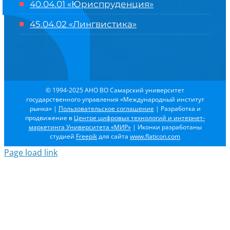
40.04.01 «Юриспруденция»
45.04.02 «Лингвистика»
© 1994-2025 АНО ВО Самарский университет
государственного управления «Международный институт
рынка»
|
Пользовательское соглашение
| Разработка и
продвижение в
Центре цифровых технологий и интернет-
маркетинга Университета «МИР»
| Иконки разработаны
студией
Freepik
для сайта
www.flaticon.com
Page load link