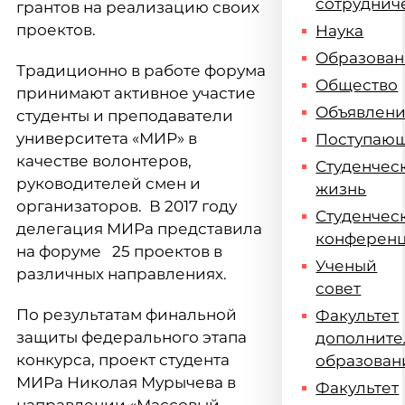
сотруднич
грантов на реализацию своих
проектов.
Наука
Образова
Традиционно в работе форума
Общество
принимают активное участие
Объявлен
студенты и преподаватели
университета «МИР» в
Поступаю
качестве волонтеров,
Студенчес
руководителей смен и
жизнь
организаторов. В 2017 году
Студенчес
делегация МИРа представила
конферен
на форуме 25 проектов в
Ученый
различных направлениях.
совет
По результатам финальной
Факультет
защиты федерального этапа
дополните
конкурса, проект студента
образован
МИРа Николая Мурычева в
Факультет