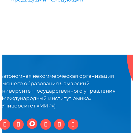
Автономная некоммерческая организация
высшего образования Самарский
университет государственного управления
«Международный институт рынка»
(Университет «МИР»)