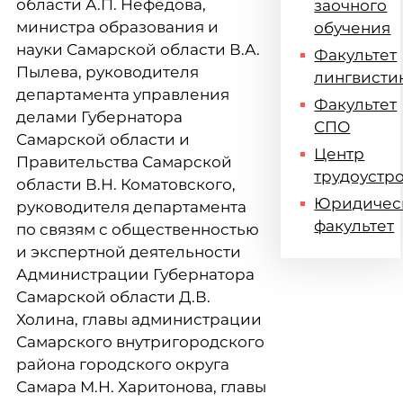
области А.П. Нефёдова,
заочного
министра образования и
обучения
науки Самарской области В.А.
Факультет
Пылева, руководителя
лингвисти
департамента управления
Факультет
делами Губернатора
СПО
Самарской области и
Центр
Правительства Самарской
трудоустр
области В.Н. Коматовского,
Юридичес
руководителя департамента
факультет
по связям с общественностью
и экспертной деятельности
Администрации Губернатора
Самарской области Д.В.
Холина, главы администрации
Самарского внутригородского
района городского округа
Самара М.Н. Харитонова, главы