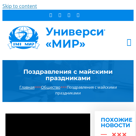
Skip to content
АБИТУРИЕНТУ
Поздравления с майскими
СТУДЕНТУ
праздниками
ДОПОБРАЗОВАНИЕ
Главная
×××
Общество
×××
Поздравления с майскими
ОБ УНИВЕРСИТЕТЕ
праздниками
НОВОСТИ
КОНТАКТЫ
ПОХОЖИЕ
РЕЗУЛЬТАТ ПОИСКА:
НОВОСТИ