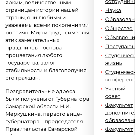
сотруднич
ярким, величественным
страницам истории нашей
Наука
страны, они любимы и
Образова
уважаемы всеми поколениями
Общество
россиян. Мир и труд –символы
Объявлен
этих замечательных
Поступаю
праздников – основа
процветания любого
Студенчес
государства, залог
жизнь
стабильности и благополучия
Студенчес
его граждан.
конферен
Ученый
Поздравительные адреса
совет
были получены от Губернатора
Факультет
Самарской области Н.И.
дополните
Меркушкина, первого вице-
образован
губернатора – председателя
Правительства Самарской
Факультет