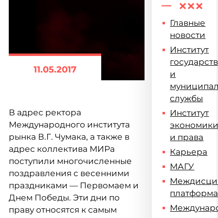
Главные
новости
Институт
государст
11.05.2017
и
муниципа
службы
В адрес ректора
Институт
Международного института
экономик
рынка В.Г. Чумака, а также в
и права
адрес коллектива МИРа
Карьера
поступили многочисленные
МАГУ
поздравления с весенними
Междисци
праздниками — Первомаем и
платформ
Днем Победы. Эти дни по
Междунар
праву относятся к самым