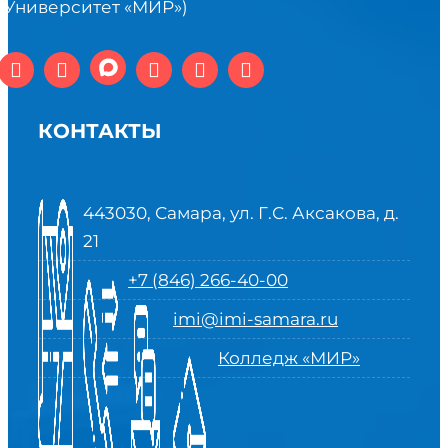
(Университет «МИР»)
КОНТАКТЫ
443030, Самара, ул. Г.С. Аксакова, д.
21
+7 (846) 266-40-00
imi@imi-samara.ru
Колледж «МИР»