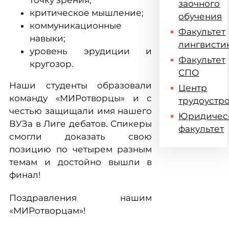
точку зрения;
заочного
критическое мышление;
обучения
коммуникационные
Факультет
навыки;
лингвисти
уровень эрудиции и
Факультет
кругозор.
СПО
Наши студенты образовали
Центр
команду «МИРотворцы» и с
трудоустр
честью защищали имя нашего
Юридичес
ВУЗа в Лиге дебатов. Спикеры
факультет
смогли доказать свою
позицию по четырем разным
темам и достойно вышли в
финал!
Поздравления нашим
«МИРотворцам»!