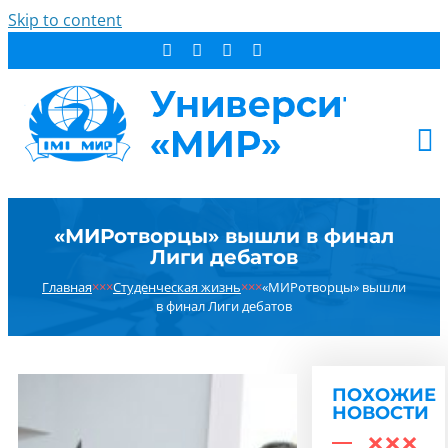
Skip to content
АБИТУРИЕНТУ
«МИРотворцы» вышли в финал
СТУДЕНТУ
Лиги дебатов
ДОПОБРАЗОВАНИЕ
Главная
×××
Студенческая жизнь
×××
«МИРотворцы» вышли
ОБ УНИВЕРСИТЕТЕ
в финал Лиги дебатов
НОВОСТИ
КОНТАКТЫ
ПОХОЖИЕ
РЕЗУЛЬТАТ ПОИСКА:
НОВОСТИ