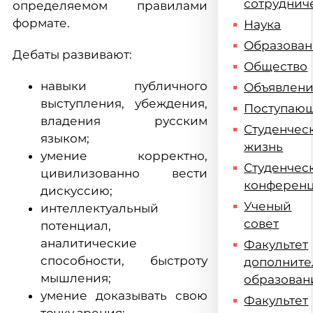
сотруднич
определяемом правилами
формате.
Наука
Образова
Дебаты развивают:
Общество
навыки публичного
Объявлен
выступления, убеждения,
Поступаю
владения русским
Студенчес
языком;
жизнь
умение корректно,
Студенчес
цивилизованно вести
конферен
дискуссию;
Ученый
интеллектуальный
совет
потенциал,
аналитические
Факультет
способности, быстроту
дополните
мышления;
образован
умение доказывать свою
Факультет