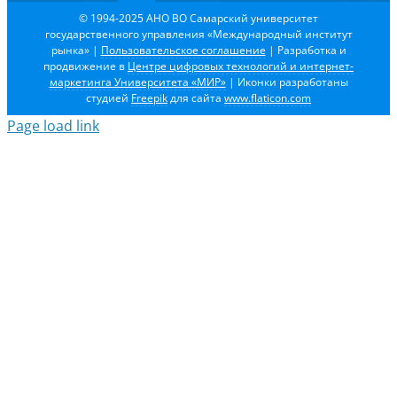
© 1994-2025 АНО ВО Самарский университет
государственного управления «Международный институт
рынка»
|
Пользовательское соглашение
| Разработка и
продвижение в
Центре цифровых технологий и интернет-
маркетинга Университета «МИР»
| Иконки разработаны
студией
Freepik
для сайта
www.flaticon.com
Page load link