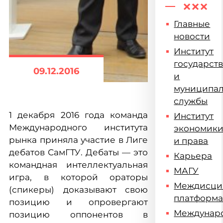
Главные
новости
Институт
государст
09.12.2016
и
муниципа
службы
1 декабря 2016 года команда
Институт
Международного института
экономик
рынка приняла участие в Лиге
и права
дебатов СамГТУ. Дебаты — это
Карьера
командная интеллектуальная
МАГУ
игра, в которой ораторы
Междисци
(спикеры) доказывают свою
платформ
позицию и опровергают
Междунар
позицию оппонентов в