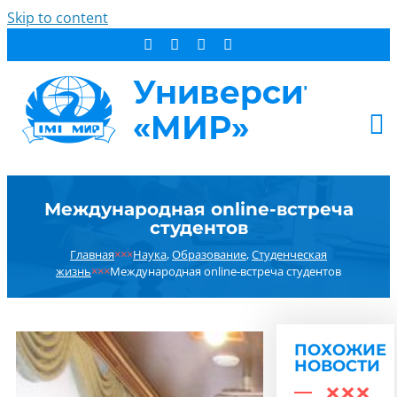
Skip to content
АБИТУРИЕНТУ
Международная оnline-встреча
СТУДЕНТУ
студентов
ДОПОБРАЗОВАНИЕ
Главная
×××
Наука
,
Образование
,
Студенческая
ОБ УНИВЕРСИТЕТЕ
жизнь
×××
Международная оnline-встреча студентов
НОВОСТИ
КОНТАКТЫ
ПОХОЖИЕ
РЕЗУЛЬТАТ ПОИСКА:
НОВОСТИ