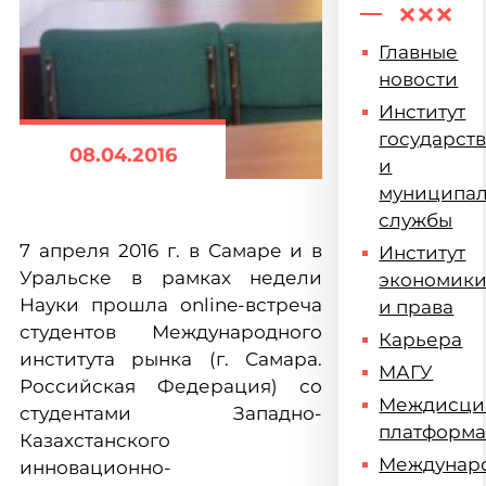
Главные
новости
Институт
государст
08.04.2016
и
муниципа
службы
7 апреля 2016 г. в Самаре и в
Институт
Уральске в рамках недели
экономик
Науки прошла оnline-встреча
и права
студентов Международного
Карьера
института рынка (г. Самара.
МАГУ
Российская Федерация) со
Междисци
студентами Западно-
платформ
Казахстанского
Междунар
инновационно-