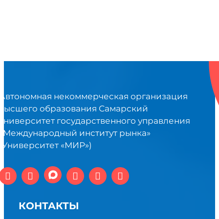
Автономная некоммерческая организация
высшего образования Самарский
университет государственного управления
«Международный институт рынка»
(Университет «МИР»)
КОНТАКТЫ