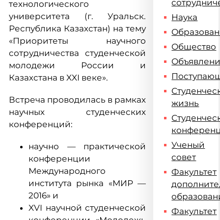
сотруднич
технологического
университета (г. Уральск.
Наука
Республика Казахстан) на тему
Образова
«Приоритеты научного
Общество
сотрудничества студенческой
Объявлен
молодежи России и
Поступаю
Казахстана в XXI веке».
Студенчес
Встреча проводилась в рамках
жизнь
научных студенческих
Студенчес
конференций:
конферен
Ученый
научно — практической
совет
конференции
Международного
Факультет
института рынка «МИР —
дополните
2016» и
образован
XVI научной студенческой
Факультет