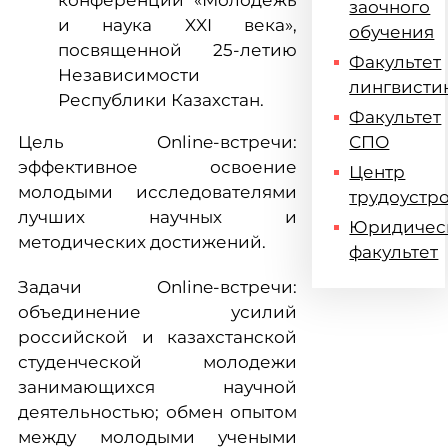
конференции «Молодежь
заочного
и наука XXI века»,
обучения
посвященной 25-летию
Факультет
Независимости
лингвисти
Республики Казахстан.
Факультет
Цель Online-встречи:
СПО
эффективное освоение
Центр
молодыми исследователями
трудоустр
лучших научных и
Юридичес
методических достижений.
факультет
Задачи Online-встречи:
объединение усилий
российской и казахстанской
студенческой молодежи
занимающихся научной
деятельностью; обмен опытом
между молодыми учеными