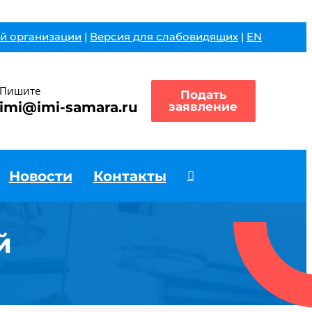
й организации
|
Версия для слабовидящих
|
EN
Пишите
Подать
imi@imi-samara.ru
заявление
Новости
Контакты
й