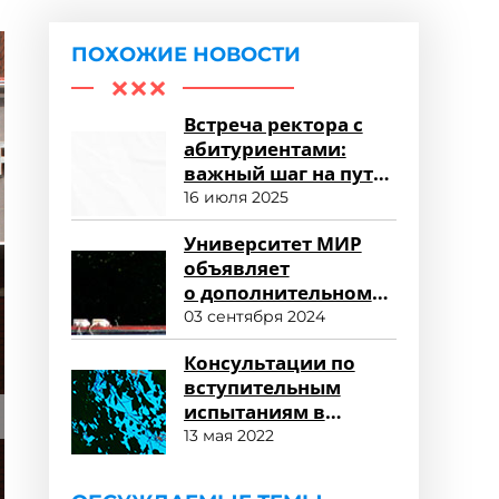
ПОХОЖИЕ НОВОСТИ
Встреча ректора с
абитуриентами:
важный шаг на пути
к успешному
16 июля 2025
зачислению
Университет МИР
объявляет
о дополнительном
наборе
03 сентября 2024
и продолжении
Консультации по
приема заявлений
вступительным
испытаниям в
магистратуру
13 мая 2022