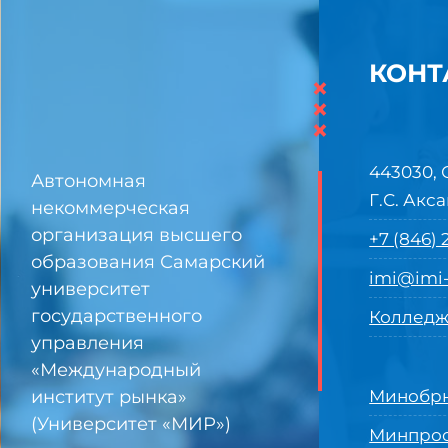
КОНТ
×
×
×
443030, 
Автономная
Г.С. Акса
некоммерческая
организация высшего
+7 (846)
образования Самарский
imi@imi-
университет
государственного
Колледж
управления
«Международный
институт рынка»
Минобрн
(Университет «МИР»)
Минпро