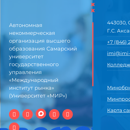
×
×
443030, 
Автономная
Г.С. Акса
некоммерческая
организация высшего
+7 (846)
образования Самарский
imi@imi-
университет
государственного
Колледж
управления
«Международный
институт рынка»
Минобрн
(Университет «МИР»)
Минпро
Карта са