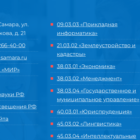
Самара, ул.
09.03.03 «Прикладная
кова, д. 21
информатика»
 266-40-00
21.03.02 «Землеустройство и
кадастры»
samara.ru
38.03.01 «Экономика»
 «МИР»
38.03.02 «Менеджмент»
38.03.04 «Государственное и
ауки РФ
муниципальное управление»
свещения РФ
40.03.01 «Юриспруденция»
йта
45.03.02 «Лингвистика»
45.03.04 «
Интеллектуальные