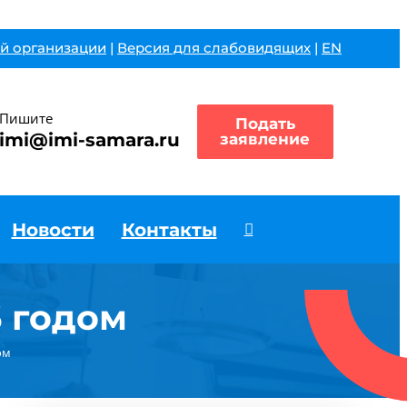
й организации
|
Версия для слабовидящих
|
EN
Пишите
Подать
imi@imi-samara.ru
заявление
Новости
Контакты
 годом
ом