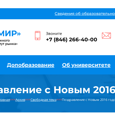
Сведения об образовательно
Звоните
+7 (846) 266-40-00
Допобразование
Об университете
авление с Новым 2016
лавная
×××
Архив
×××
Свободная тема
×××
Поздравление с Новым 2016 год