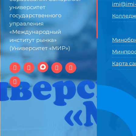
imi@imi-
университет
государственного
Колледж
управления
«Международный
институт рынка»
Минобрн
(Университет «МИР»)
Минпро
Карта са