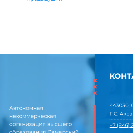
КОНТ
×
×
×
443030, 
Автономная
Г.С. Акса
некоммерческая
организация высшего
+7 (846)
образования Самарский