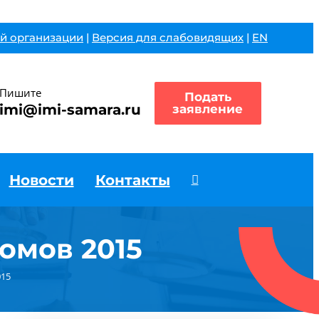
й организации
|
Версия для слабовидящих
|
EN
Пишите
Подать
imi@imi-samara.ru
заявление
Новости
Контакты
омов 2015
015