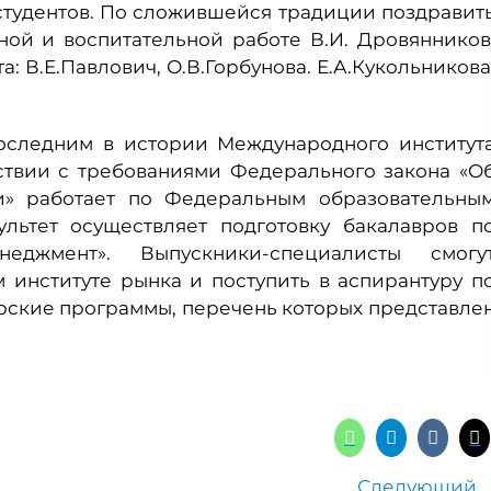
студентов. По сложившейся традиции поздравит
ной и воспитательной работе В.И. Дровянников
: В.Е.Павлович, О.В.Горбунова. Е.А.Кукольникова
последним в истории Международного институт
етствии с требованиями Федерального закона «О
» работает по Федеральным образовательны
ультет осуществляет подготовку бакалавров п
еджмент». Выпускники-специалисты смогу
институте рынка и поступить в аспирантуру п
рские программы, перечень которых представле
Следующий