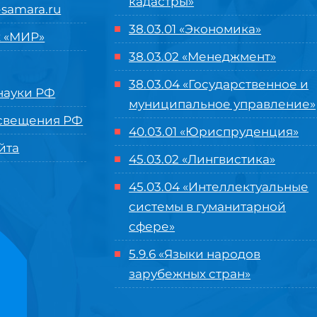
кадастры»
samara.ru
38.03.01 «Экономика»
 «МИР»
38.03.02 «Менеджмент»
38.03.04 «Государственное и
ауки РФ
муниципальное управление»
свещения РФ
40.03.01 «Юриспруденция»
йта
45.03.02 «Лингвистика»
45.03.04 «
Интеллектуальные
системы в гуманитарной
сфере
»
5.9.6 «Языки народов
зарубежных стран»