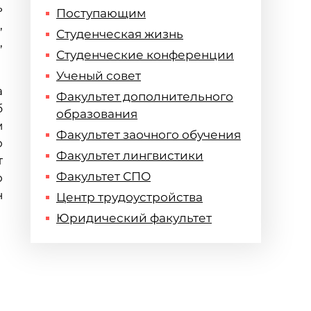
ь
Поступающим
,
Студенческая жизнь
,
Студенческие конференции
Ученый совет
а
Факультет дополнительного
б
образования
м
Факультет заочного обучения
о
Факультет лингвистики
т
Факультет СПО
о
н
Центр трудоустройства
Юридический факультет