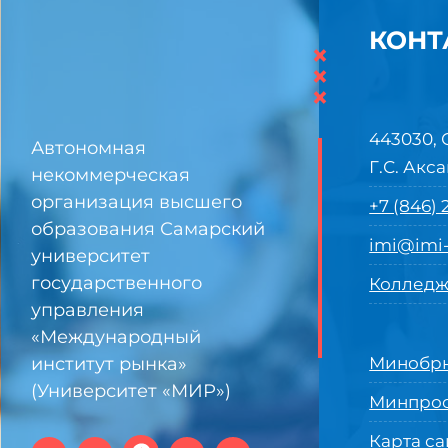
КОНТ
×
×
×
443030, 
Автономная
Г.С. Акса
некоммерческая
организация высшего
+7 (846)
образования Самарский
imi@imi-
университет
государственного
Колледж
управления
«Международный
институт рынка»
Минобрн
(Университет «МИР»)
Минпро
Карта са