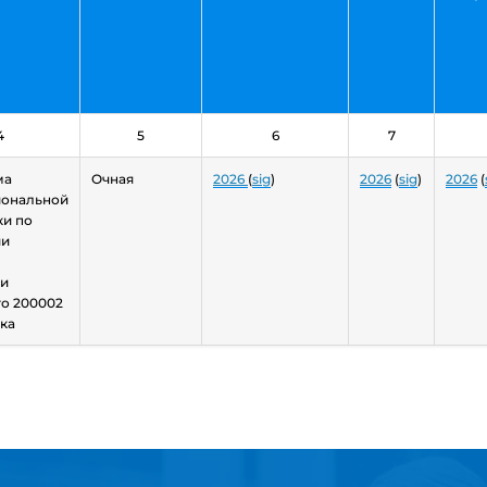
4
5
6
7
ма
Очная
2026
(
sig
)
2026
(
sig
)
2026
(
ональной
ки по
ии
ти
о 200002
ка