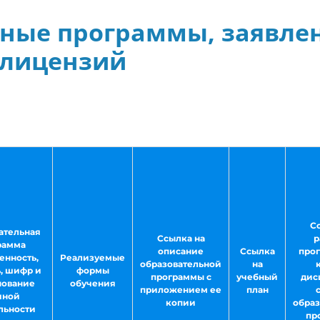
ные программы, заявле
 лицензий
С
ательная
Ссылка на
р
рамма
описание
Ссылка
про
енность,
Реализуемые
образовательной
на
, шифр и
формы
программы с
учебный
дис
ование
обучения
приложением ее
план
чной
копии
образ
льности
пр