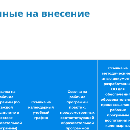
нные на внесение
Ссылка на
методические
иные докумен
разработанн
ОО для
сылка на
Ссылка на
обеспечени
абочие
рабочие
образовательн
граммы (по
Ссылка на
программы
процесса, а та
каждой
календарный
практик,
рабочие
циплине в
учебный
предусмотренных
программы
составе
график
соответствующей
воспитания 
овательной
образовательной
календарны
ограммы)
программой