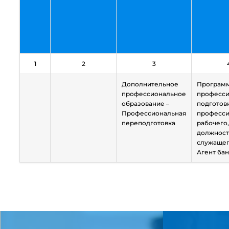
1
2
3
Дополнительное
Програм
профессиональное
професси
образование –
подготов
Профессиональная
професс
переподготовка
рабочего,
должнос
служащег
Агент бан