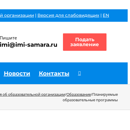
й организации
|
Версия для слабовидящих
|
EN
Пишите
Подать
imi@imi-samara.ru
заявление
Новости
Контакты
я об образовательной организации
/
Образование
/
Планируемые
образовательные программы