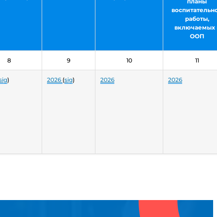
планы
воспитательн
работы,
включаемых 
ООП
8
9
10
11
sig
)
2026
(
sig
)
2026
2026