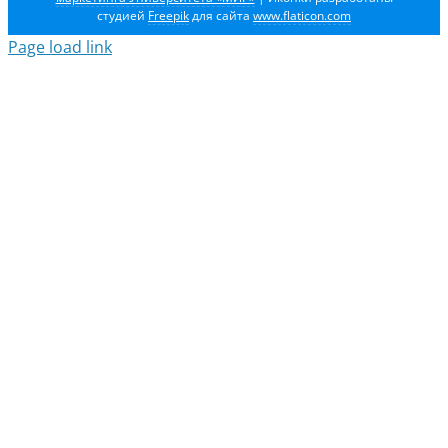
студией
Freepik
для сайта
www.flaticon.com
Page load link