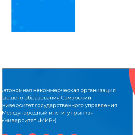
Автономная некоммерческая организация
высшего образования Самарский
университет государственного управления
«Международный институт рынка»
(Университет «МИР»)