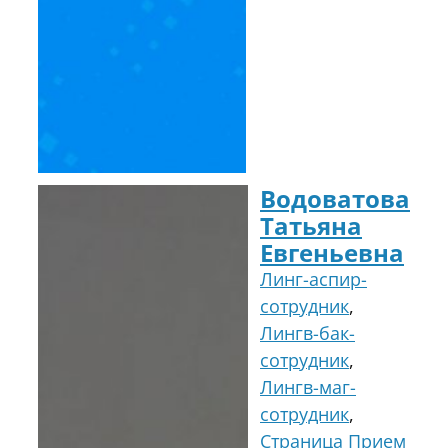
Водоватова
Татьяна
Евгеньевна
Линг-аспир-
сотрудник
,
Лингв-бак-
сотрудник
,
Лингв-маг-
сотрудник
,
Страница Прием