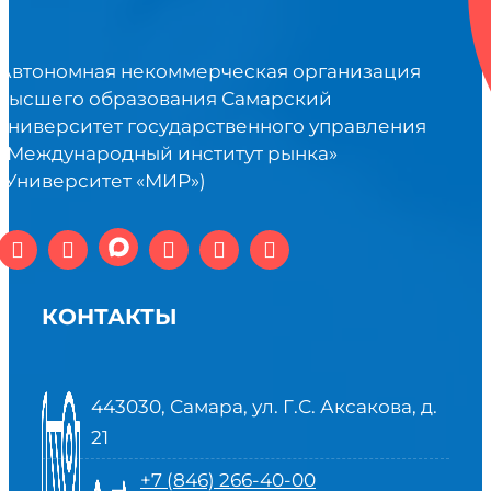
Автономная некоммерческая организация
высшего образования Самарский
университет государственного управления
«Международный институт рынка»
(Университет «МИР»)
КОНТАКТЫ
443030, Самара, ул. Г.С. Аксакова, д.
21
+7 (846) 266-40-00