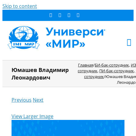
Skip to content
АБИТУРИЕНТУ
Главная
/
БИ-бак-сотрудник
,
ИЭ
Юмашев Владимир
сотрудник
,
ПИ-бак-сотрудник
,
СТУДЕНТУ
Леонардович
сотрудник
/
Юмашев Влади
Леонардо
ДОПОБРАЗОВАНИЕ
ОБ УНИВЕРСИТЕТЕ
Previous
Next
НОВОСТИ
КОНТАКТЫ
View Larger Image
РЕЗУЛЬТАТ ПОИСКА: