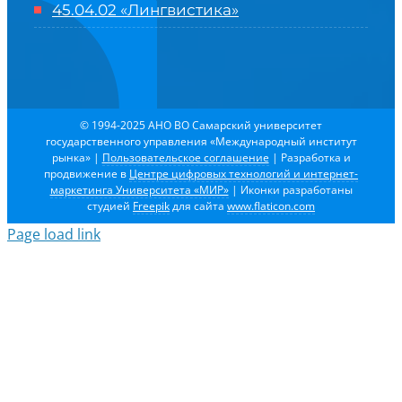
45.04.02 «Лингвистика»
© 1994-2025 АНО ВО Самарский университет
государственного управления «Международный институт
рынка»
|
Пользовательское соглашение
| Разработка и
продвижение в
Центре цифровых технологий и интернет-
маркетинга Университета «МИР»
| Иконки разработаны
студией
Freepik
для сайта
www.flaticon.com
Page load link