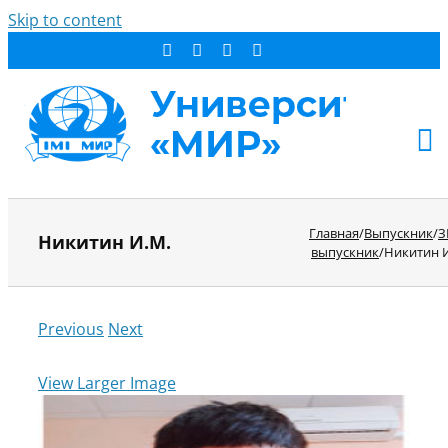
Skip to content
АБИТУРИЕНТУ
Главная
/
Выпускник
/
З
Никитин И.М.
СТУДЕНТУ
выпускник
/
Никитин 
ДОПОБРАЗОВАНИЕ
ОБ УНИВЕРСИТЕТЕ
Previous
Next
НОВОСТИ
КОНТАКТЫ
View Larger Image
РЕЗУЛЬТАТ ПОИСКА: