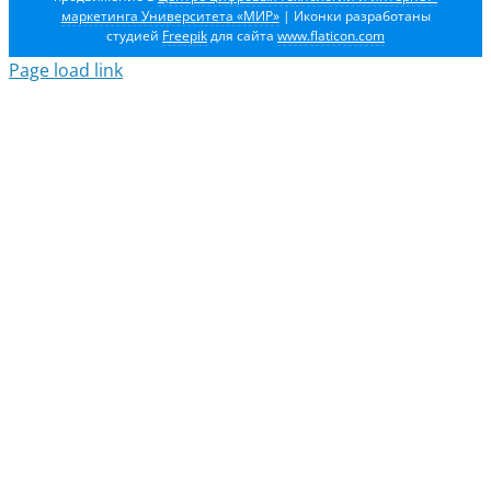
маркетинга Университета «МИР»
| Иконки разработаны
студией
Freepik
для сайта
www.flaticon.com
Page load link