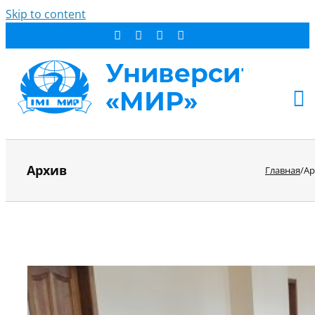
Skip to content
АБИТУРИЕНТУ
Архив
Главная
/
Ар
СТУДЕНТУ
ДОПОБРАЗОВАНИЕ
ОБ УНИВЕРСИТЕТЕ
НОВОСТИ
КОНТАКТЫ
РЕЗУЛЬТАТ ПОИСКА: