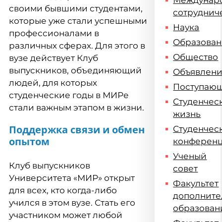
Междунар
своими бывшими студентами,
сотруднич
которые уже стали успешными
Наука
профессионалами в
Образова
различных сферах. Для этого в
Общество
вузе действует Клуб
выпускников, объединяющий
Объявлен
людей, для которых
Поступаю
студенческие годы в МИРе
Студенчес
стали важным этапом в жизни.
жизнь
Поддержка связи и обмен
Студенчес
опытом
конферен
Ученый
Клуб выпускников
совет
Университета «МИР» открыт
Факультет
для всех, кто когда-либо
дополните
учился в этом вузе. Стать его
образован
участником может любой