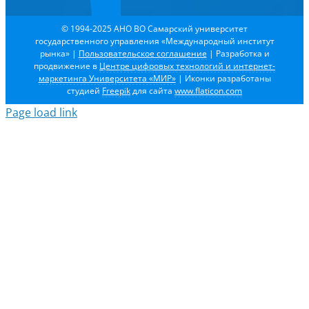
© 1994-2025 АНО ВО Самарский университет
государственного управления «Международный институт
рынка»
|
Пользовательское соглашение
| Разработка и
продвижение в
Центре цифровых технологий и интернет-
маркетинга Университета «МИР»
| Иконки разработаны
студией
Freepik
для сайта
www.flaticon.com
Page load link