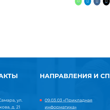
АКТЫ
НАПРАВЛЕНИЯ И С
Самара, ул.
09.03.03 «Прикладная
кова, д. 21
информатика»