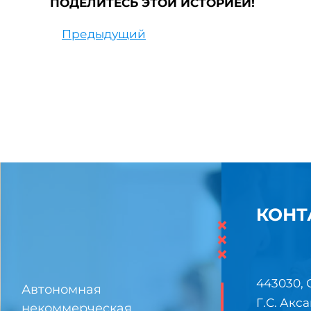
ПОДЕЛИТЕСЬ ЭТОЙ ИСТОРИЕЙ!
Предыдущий
КОНТ
×
×
×
443030, 
Автономная
Г.С. Акса
некоммерческая