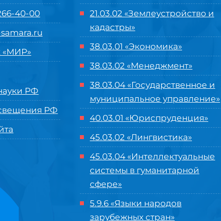
 266-40-00
21.03.02 «Землеустройство и
кадастры»
samara.ru
38.03.01 «Экономика»
 «МИР»
38.03.02 «Менеджмент»
38.03.04 «Государственное и
ауки РФ
муниципальное управление»
свещения РФ
40.03.01 «Юриспруденция»
йта
45.03.02 «Лингвистика»
45.03.04 «
Интеллектуальные
системы в гуманитарной
сфере
»
5.9.6 «Языки народов
зарубежных стран»