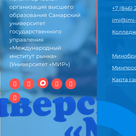
организация высшего
+7 (846)
образования Самарский
imi@imi-
университет
государственного
Колледж
управления
«Международный
институт рынка»
Минобрн
(Университет «МИР»)
Минпро
Карта са