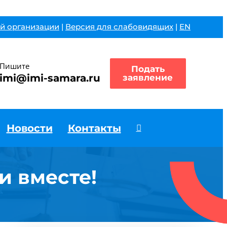
й организации
|
Версия для слабовидящих
|
EN
Пишите
Подать
imi@imi-samara.ru
заявление
Новости
Контакты
и вместе!