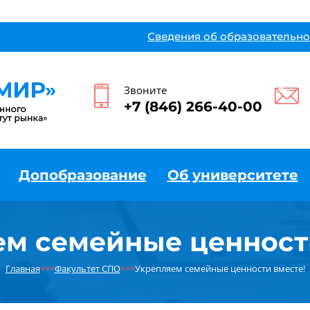
Сведения об образовательно
Звоните
+7 (846) 266-40-00
Допобразование
Об университете
м семейные ценност
Главная
×××
Факультет СПО
×××
Укрепляем семейные ценности вместе!