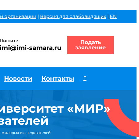
й организации
|
Версия для слабовидящих
|
EN
Пишите
Подать
imi@imi-samara.ru
заявление
Новости
Контакты
ниверситет «МИР»
вателей
т молодых исследователей