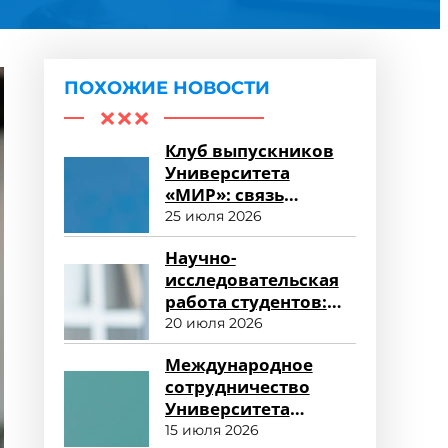
ПОХОЖИЕ НОВОСТИ
Клуб выпускников
Университета
«МИР»: связь
поколений и
25 июля 2026
карьерные
Научно-
возможности
исследовательская
работа студентов:
возможности для
20 июля 2026
развития
Международное
сотрудничество
Университета
«МИР»: новые
15 июля 2026