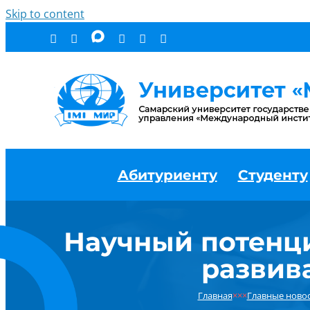
Skip to content
Абитуриенту
Студенту
Научный потенци
развив
Главная
×××
Главные ново